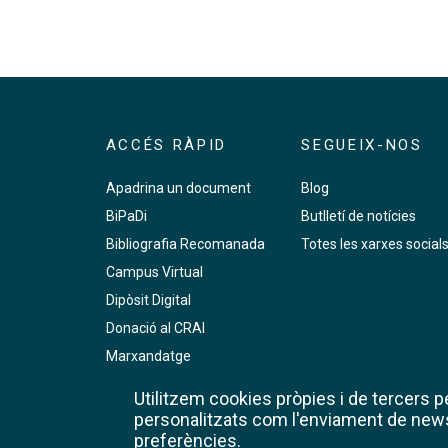
ACCÉS RÀPID
SEGUEIX-NOS
Apadrina un document
Blog
BiPaDi
Butlletí de notícies
Bibliografia Recomanada
Totes les xarxes social
Campus Virtual
Dipòsit Digital
Donació al CRAI
Marxandatge
PMF
Utilitzem cookies pròpies i de tercers per
Premsa digital
personalitzats com l'enviament de newsl
preferències.
RCUB