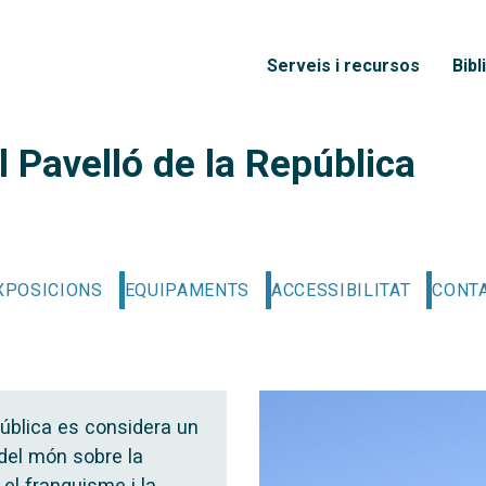
Vés al contingut
Menú principal
Serveis i recursos
Bibl
l Pavelló de la República
XPOSICIONS
EQUIPAMENTS
ACCESSIBILITAT
CONT
pública es considera un
del món sobre la
, el franquisme i la