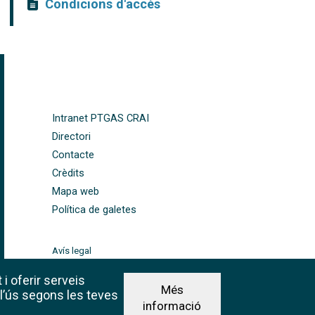
Condicions d'accés
FOOTER-ALTRES ENLLAÇOS
Intranet PTGAS CRAI
Directori
Contacte
Crèdits
Mapa web
Política de galetes
Avís legal
©CRAI Universitat de
Barcelona
 i oferir serveis
Més
Creative Commons 4.0
 l’ús segons les teves
informació