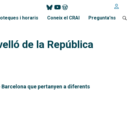
ioteques i horaris
Coneix el CRAI
Pregunta'ns
velló de la República
de Barcelona que pertanyen a diferents