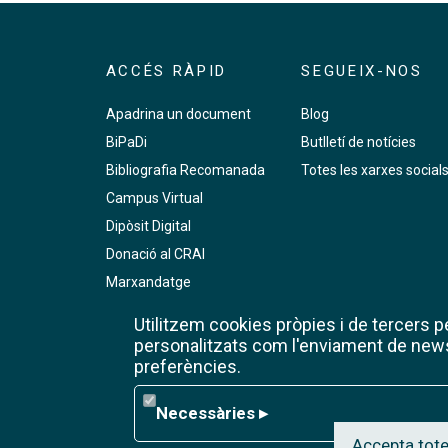
ACCÉS RÀPID
SEGUEIX-NOS
Apadrina un document
Blog
BiPaDi
Butlletí de notícies
Bibliografia Recomanada
Totes les xarxes social
Campus Virtual
Dipòsit Digital
Donació al CRAI
Marxandatge
PMF
Utilitzem cookies pròpies i de tercers per
Premsa digital
personalitzats com l'enviament de newsl
preferències.
RCUB
Reserva de sales de treball
Necessàries
Necessàries
▸
Wifi de la UB
Accepta tote