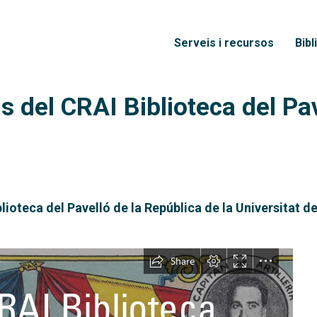
Vés al contingut
Menú principal
Serveis i recursos
Bibl
ls del CRAI Biblioteca del Pa
blioteca del Pavelló de la República de la Universitat 