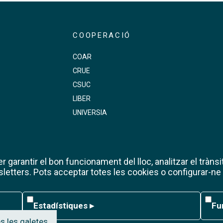
COOPERACIÓ
COAR
CRUE
s
CSUC
LIBER
UNIVERSIA
 garantir el bon funcionament del lloc, analitzar el trànsit
etters. Pots acceptar totes les cookies o configurar-ne
Estadístiques
Func
Estadístiques
▸
Fu
s les galetes