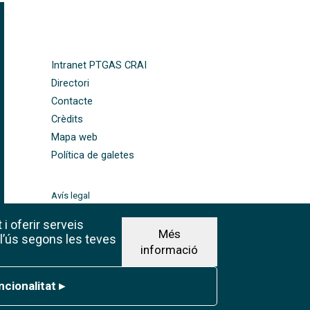
FOOTER-ALTRES ENLLAÇOS
Intranet PTGAS CRAI
Directori
Contacte
Crèdits
Mapa web
Política de galetes
Avís legal
©CRAI Universitat de
Barcelona
 i oferir serveis
Més
Creative Commons 4.0
 l’ús segons les teves
informació
ionalitat
ncionalitat
▸