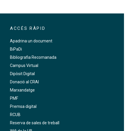
https://crai.ub.edu/exposicio-virtual/crai-
ACCÉS RÀPID
biblioteca-fons-antic/exposicio-virtual-
maria-antonieta
Apadrina un document
BiPaDi
Bibliografia Recomanada
Campus Virtual
Dipòsit Digital
Donació al CRAI
Marxandatge
PMF
Premsa digital
RCUB
Reserva de sales de treball