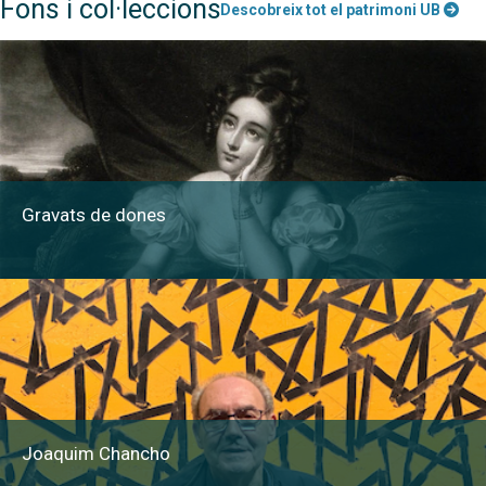
Fons i col·leccions
Descobreix tot el patrimoni UB
Gravats de dones
Joaquim Chancho