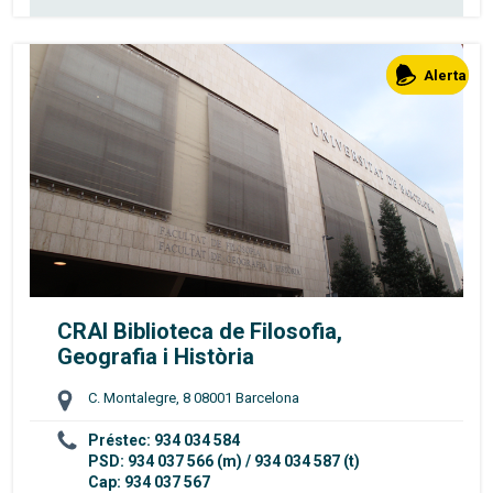
Alerta
CRAI Biblioteca de Filosofia,
Geografia i Història
C. Montalegre, 8 08001 Barcelona
Préstec: 934 034 584
PSD: 934 037 566 (m) / 934 034 587 (t)
Cap: 934 037 567