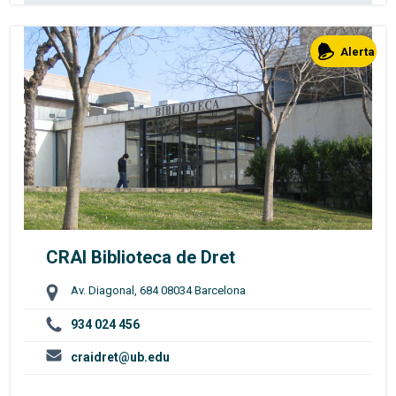
Alerta
CRAI Biblioteca de Dret
Av. Diagonal, 684 08034 Barcelona
934 024 456
craidret@ub.edu