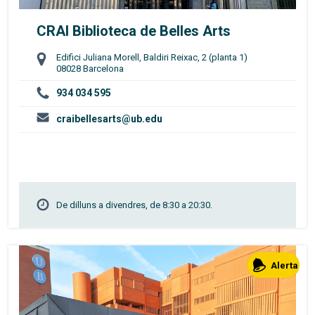
CRAI Biblioteca de Belles Arts
,
Edifici Juliana Morell, Baldiri Reixac, 2 (planta 1)
08028 Barcelona
934 034 595
craibellesarts@ub.edu
De dilluns a divendres, de 8:30 a 20:30.
Alerta