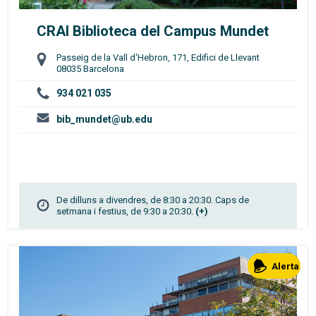
CRAI Biblioteca del Campus Mundet
Passeig de la Vall d'Hebron, 171, Edifici de Llevant
08035 Barcelona
934 021 035
bib_mundet@ub.edu
De dilluns a divendres, de 8:30 a 20:30. Caps de
setmana i festius, de 9:30 a 20:30.
(+)
Alerta