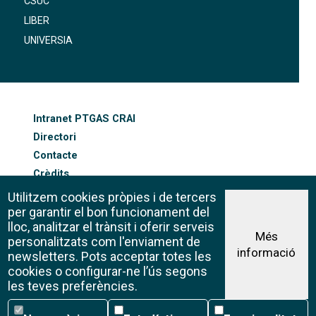
CSUC
LIBER
UNIVERSIA
FOOTER-ALTRES ENLLAÇOS
Intranet PTGAS CRAI
Directori
Contacte
Crèdits
Mapa web
Utilitzem cookies pròpies i de tercers
Política de galetes
per garantir el bon funcionament del
lloc, analitzar el trànsit i oferir serveis
Més
personalitzats com l'enviament de
informació
Avís legal
newsletters. Pots acceptar totes les
©CRAI Universitat de Barcelona
cookies o configurar-ne l’ús segons
Creative Commons 4.0
les teves preferències.
Necessàries
Estadístiques
Funcionalitat