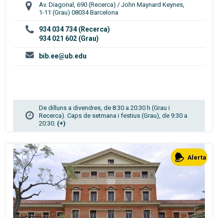
Av. Diagonal, 690 (Recerca) / John Maynard Keynes,
1-11 (Grau) 08034 Barcelona
934 034 734 (Recerca)
934 021 602 (Grau)
bib.ee@ub.edu
De dilluns a divendres, de 8:30 a 20:30 h (Grau i
Recerca). Caps de setmana i festius (Grau), de 9:30 a
20:30.
(+)
Alerta