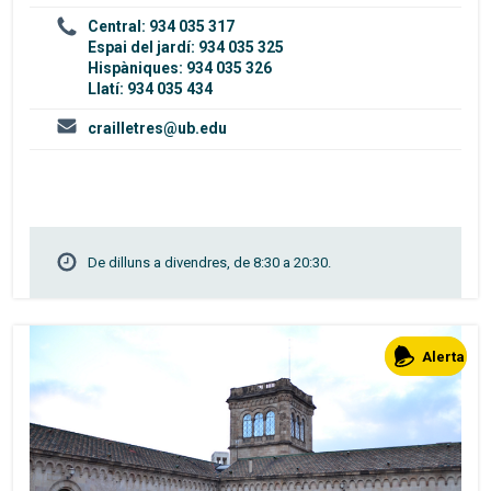
Central: 934 035 317
Espai del jardí: 934 035 325
Hispàniques: 934 035 326
Llatí: 934 035 434
crailletres@ub.edu
De dilluns a divendres, de 8:30 a 20:30.
Alerta