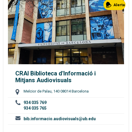
Alerta
CRAI Biblioteca d'Informació i
Mitjans Audiovisuals
Melcior de Palau, 140 08014 Barcelona
934 035 769
934 035 765
bib.informacio.audiovisuals@ub.edu