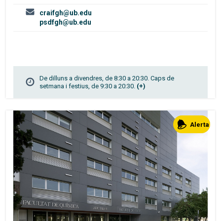
craifgh@ub.edu
psdfgh@ub.edu
De dilluns a divendres, de 8:30 a 20:30. Caps de
setmana i festius, de 9:30 a 20:30.
(+)
Alerta