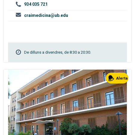
934 035 721
craimedicina@ub.edu
De dilluns a divendres, de 8:30 a 20:30.
Alerta