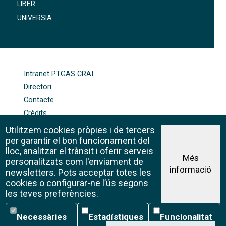
LIBER
UNIVERSIA
FOOTER-ALTRES ENLLAÇOS
Intranet PTGAS CRAI
Directori
Contacte
Crèdits
Mapa web
Utilitzem cookies pròpies i de tercers
Política de galetes
per garantir el bon funcionament del
lloc, analitzar el trànsit i oferir serveis
Més
personalitzats com l'enviament de
informació
Avís legal
newsletters. Pots acceptar totes les
©CRAI Universitat de Barcelona
cookies o configurar-ne l’ús segons
Creative Commons 4.0
les teves preferències.
Necessàries
Estadístiques
Funcionalitat
Necessàries
Estadístiques
Funcionalitat