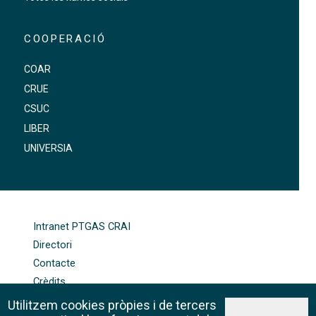
COOPERACIÓ
COAR
CRUE
CSUC
LIBER
UNIVERSIA
FOOTER-ALTRES ENLLAÇOS
Intranet PTGAS CRAI
Directori
Contacte
Crèdits
Mapa web
Utilitzem cookies pròpies i de tercers