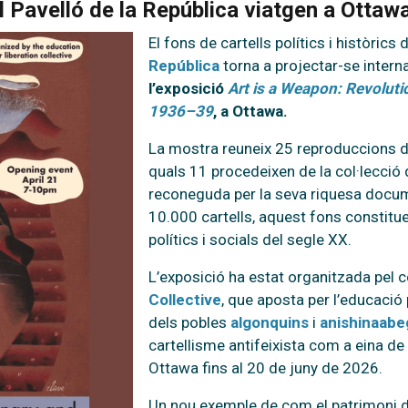
el Pavelló de la República viatgen a Ottaw
El fons de cartells polítics i històrics 
República
torna a projectar-se inter
l’exposició
Art is a Weapon: Revoluti
1936–39
, a Ottawa.
La mostra reuneix 25 reproduccions de 
quals 11 procedeixen de la col·lecció 
reconeguda per la seva riquesa docum
10.000 cartells, aquest fons constitu
polítics i socials del segle XX.
L’exposició ha estat organitzada pel c
Collective
, que aposta per l’educació p
dels pobles
algonquins
i
anishinaabe
cartellisme antifeixista com a eina de c
Ottawa fins al 20 de juny de 2026.
Un nou exemple de com el patrimoni d