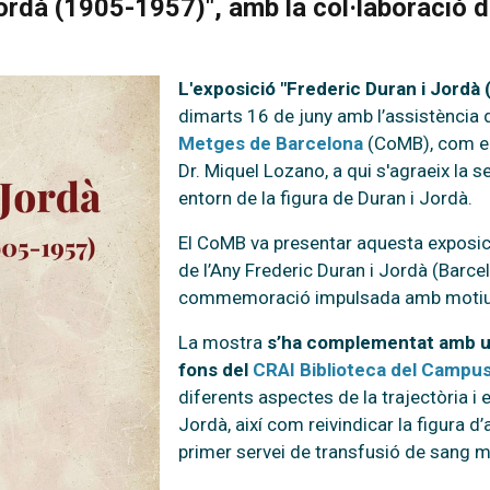
Jordà (1905-1957)", amb la col·laboració 
L'exposició "Frederic Duran i Jordà
dimarts 16 de juny amb l’assistènci
Metges de Barcelona
(CoMB), com el 
Dr. Miquel Lozano, a qui s'agraeix la s
entorn de la figura de Duran i Jordà.
El CoMB va presentar aquesta exposició 
de l’Any Frederic Duran i Jordà (Barc
commemoració impulsada amb motiu d
La mostra
s’ha complementat amb un
fons del
CRAI Biblioteca del Campus
diferents aspectes de la trajectòria i el
Jordà, així com reivindicar la figura 
primer servei de transfusió de sang 