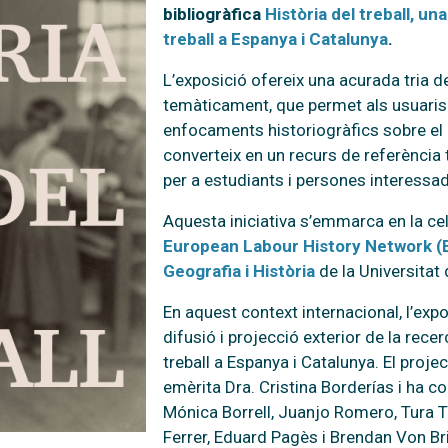
bibliogràfica
Història del treball, un
treball a Espanya i Catalunya
.
L’exposició ofereix una acurada tria 
temàticament, que permet als usuaris 
enfocaments historiogràfics sobre el 
converteix en un recurs de referència
per a estudiants i persones interessa
Aquesta iniciativa s’emmarca en la ce
European Labour History Network 
Geografia i Història
de la Universitat
En aquest context internacional, l’expo
difusió i projecció exterior de la rece
treball a Espanya i Catalunya. El proje
emèrita Dra. Cristina Borderías i ha c
Mónica Borrell, Juanjo Romero, Tura Tus
Ferrer, Eduard Pagès i Brendan Von Br