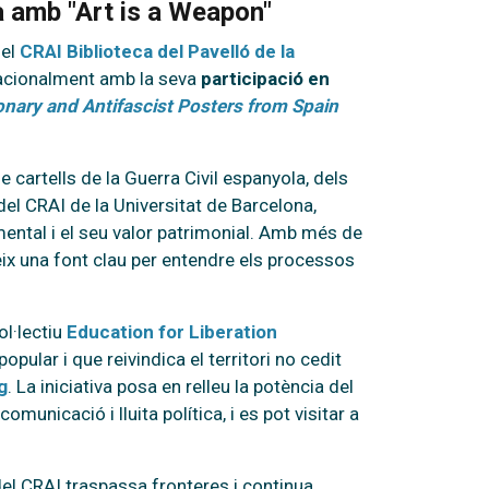
a amb "Art is a Weapon"
del
CRAI Biblioteca del Pavelló de la
nacionalment amb la seva
participació en
onary and Antifascist Posters from Spain
cartells de la Guerra Civil espanyola, dels
del CRAI de la Universitat de Barcelona,
ental i el seu valor patrimonial. Amb més de
eix una font clau per entendre els processos
ol·lectiu
Education for Liberation
opular i que reivindica el territori no cedit
g
. La iniciativa posa en relleu la potència del
omunicació i lluita política, i es pot visitar a
el CRAI traspassa fronteres i continua