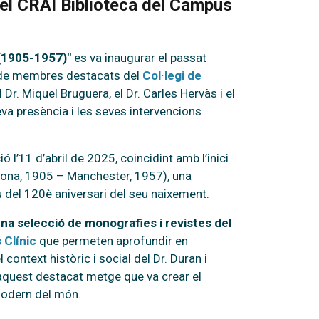
del CRAI Biblioteca del Campus
 (1905-1957)"
es va inaugurar el passat
a de membres destacats del
Col·legi de
Dr. Miquel Bruguera, el Dr. Carles Hervàs i el
eva presència i les seves intervencions
l’11 d’abril de 2025, coincidint amb l’inici
elona, 1905 – Manchester, 1957), una
el 120è aniversari del seu naixement.
a selecció de monografies i revistes del
 Clínic
que permeten aprofundir en
 context històric i social del Dr. Duran i
d’aquest destacat metge que va crear el
modern del món.