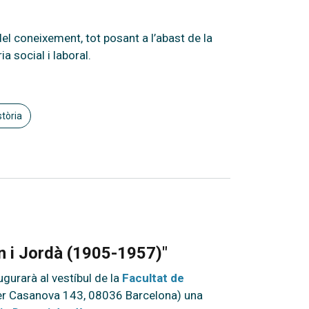
el coneixement, tot posant a l’abast de la
a social i laboral.
stòria
an i Jordà (1905-1957)"
ugurarà al vestíbul de la
Facultat de
er Casanova 143, 08036 Barcelona) una