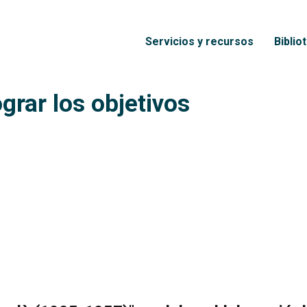
Pasar al contenido principal
Menú principal
Servicios y recursos
Biblio
grar los objetivos