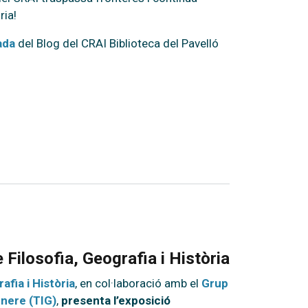
ria!
ada
del Blog del CRAI Biblioteca del Pavelló
e Filosofia, Geografia i Història
afia i Història
, en col·laboració amb el
Grup
ènere (TIG)
,
presenta l’exposició