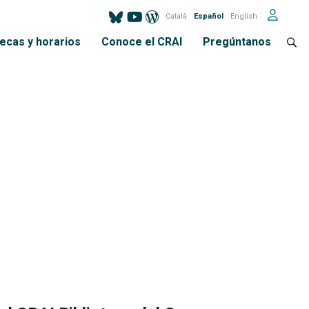
Català
Español
English
tecas y horarios
Conoce el CRAI
Pregúntanos