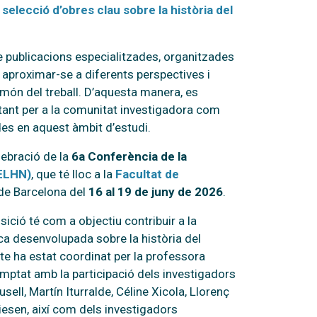
a selecció d’obres clau sobre la història del
de publicacions especialitzades, organitzades
aproximar-se a diferents perspectives i
món del treball. D’aquesta manera, es
 tant per a la comunitat investigadora com
des en aquest àmbit d’estudi.
lebració de la
6a Conferència de la
(ELHN)
, que té lloc a la
Facultat de
 de Barcelona del
16 al 19 de juny de 2026
.
sició té com a objectiu contribuir a la
rca desenvolupada sobre la història del
cte ha estat coordinat per la professora
omptat amb la participació dels investigadors
ell, Martín Iturralde, Céline Xicola, Llorenç
iesen, així com dels investigadors