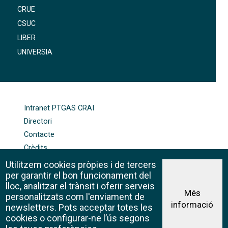
CRUE
CSUC
LIBER
UNIVERSIA
FOOTER-ALTRES ENLLAÇOS
Intranet PTGAS CRAI
Directori
Contacte
Crèdits
Mapa web
Utilitzem cookies pròpies i de tercers
Política de galetes
per garantir el bon funcionament del
lloc, analitzar el trànsit i oferir serveis
Més
personalitzats com l'enviament de
informació
Avís legal
newsletters. Pots acceptar totes les
©CRAI Universitat de Barcelona
cookies o configurar-ne l’ús segons
Creative Commons 4.0