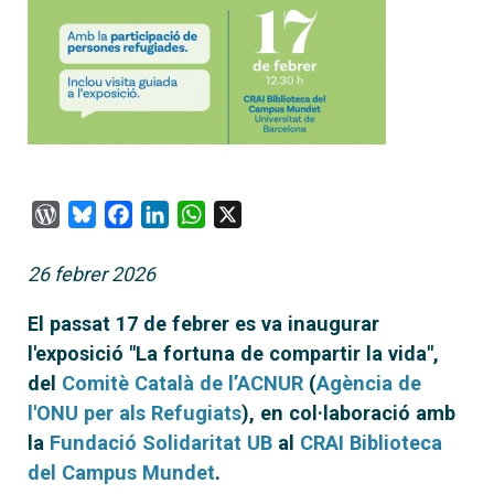
WordPress
Bluesky
Facebook
LinkedIn
WhatsApp
X
26 febrer 2026
El passat 17 de febrer es va inaugurar
l'exposició "La fortuna de compartir la vida",
del
Comitè Català de l’ACNUR
(
Agència de
l'ONU per als Refugiats
), en col·laboració amb
la
Fundació Solidaritat UB
al
CRAI Biblioteca
del Campus Mundet
.