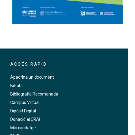
El CRAI Biblioteca del Campus Mundet acull l'expos
'exposició "La fortuna de compartir la vida"
E
ACCÉS RÀPID
Apadrina un document
BiPaDi
Bibliografia Recomanada
Campus Virtual
Dipòsit Digital
Donació al CRAI
Marxandatge