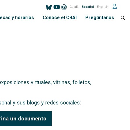
Català
Español
English
tecas y horarios
Conoce el CRAI
Pregúntanos
osiciones virtuales, vitrinas, folletos,
onal y sus blogs y redes sociales:
rina un documento