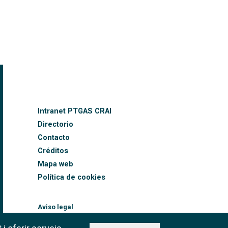
FOOTER-ALTRES ENLLAÇOS
Intranet PTGAS CRAI
Directorio
Contacto
Créditos
Mapa web
Política de cookies
Aviso legal
©CRAI Universitat de
Barcelona