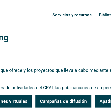
Pasar al contenido principal
Menú principal
Servicios y recursos
Biblio
ing
que ofrece y los proyectos que lleva a cabo mediante exp
 de actividades del CRAI, las publicaciones de su pers
nes virtuales
Campañas de difusión
Apad