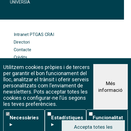
UNIVERSIA
FOOTER-ALTRES ENLLAÇOS
Intranet PTGAS CRAI
Directori
Contacte
Crèdits
Mapa web
Utilitzem cookies pròpies i de tercers
Política de galetes
per garantir el bon funcionament del
lloc, analitzar el trànsit i oferir serveis
Més
personalitzats com l'enviament de
informació
Avís legal
newsletters. Pots acceptar totes les
©CRAI Universitat de Barcelona
cookies o configurar-ne l’ús segons
Creative Commons 4.0
les teves preferències.
Necessàries
Estadístiques
Funcionalitat
Necessàries
Estadístiques
Funcionalitat
▸
▸
▸
Accepta totes les