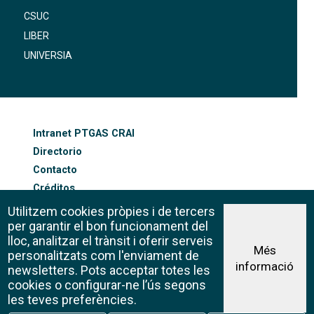
CSUC
LIBER
UNIVERSIA
FOOTER-ALTRES ENLLAÇOS
Intranet PTGAS CRAI
Directorio
Contacto
Créditos
Mapa web
Utilitzem cookies pròpies i de tercers
Política de cookies
per garantir el bon funcionament del
lloc, analitzar el trànsit i oferir serveis
Més
personalitzats com l'enviament de
informació
Aviso legal
newsletters. Pots acceptar totes les
©CRAI Universitat de Barcelona
cookies o configurar-ne l’ús segons
Creative Commons 4.0
les teves preferències.