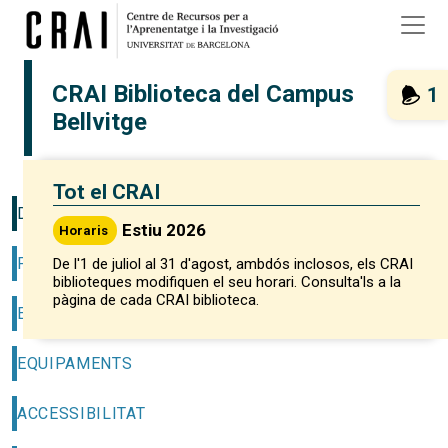
Vés al contingut
CRAI Biblioteca del Campus
1
Bellvitge
Tot el CRAI
DESCRIPCIÓ
Estiu 2026
Horaris
FONS I COL·LECCIONS
De l'1 de juliol al 31 d'agost, ambdós inclosos, els CRAI
biblioteques modifiquen el seu horari. Consulta'ls a la
pàgina de cada CRAI biblioteca.
EXPOSICIONS
EQUIPAMENTS
ACCESSIBILITAT