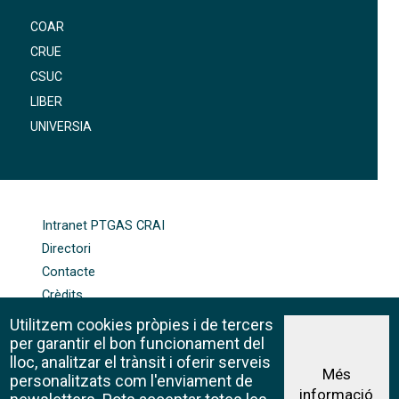
COAR
CRUE
CSUC
LIBER
UNIVERSIA
FOOTER-ALTRES ENLLAÇOS
Intranet PTGAS CRAI
Directori
Contacte
Crèdits
Mapa web
Utilitzem cookies pròpies i de tercers
Política de galetes
per garantir el bon funcionament del
lloc, analitzar el trànsit i oferir serveis
Més
personalitzats com l'enviament de
informació
Avís legal