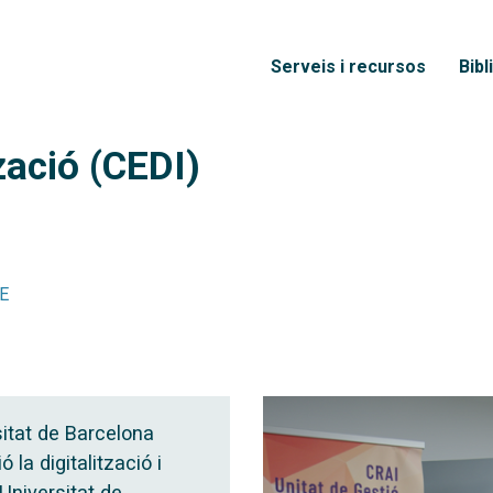
Vés al contingut
Menú principal
Serveis i recursos
Bibl
zació (CEDI)
E
sitat de Barcelona
la digitalització i
Universitat de