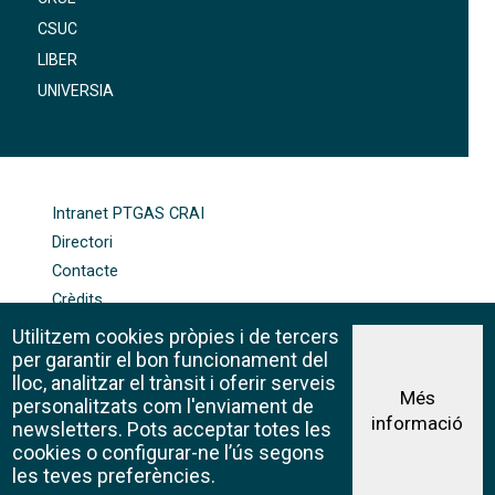
CSUC
LIBER
UNIVERSIA
FOOTER-ALTRES ENLLAÇOS
Intranet PTGAS CRAI
Directori
Contacte
Crèdits
Mapa web
Utilitzem cookies pròpies i de tercers
Política de galetes
per garantir el bon funcionament del
lloc, analitzar el trànsit i oferir serveis
Més
personalitzats com l'enviament de
informació
Avís legal
newsletters. Pots acceptar totes les
©CRAI Universitat de Barcelona
cookies o configurar-ne l’ús segons
Creative Commons 4.0
les teves preferències.