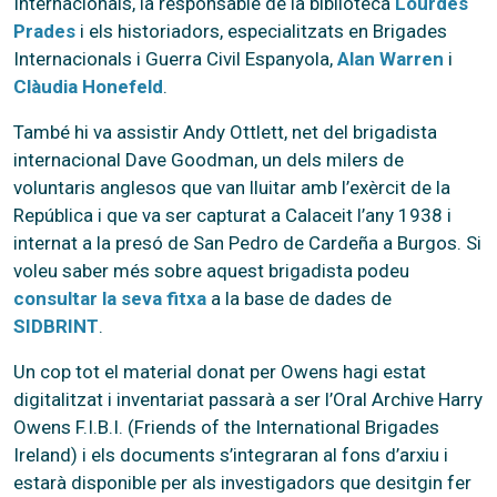
Internacionals, la responsable de la biblioteca
Lourdes
Prades
i els historiadors, especialitzats en Brigades
Internacionals i Guerra Civil Espanyola,
Alan Warren
i
Clàudia Honefeld
.
També hi va assistir Andy Ottlett, net del brigadista
internacional Dave Goodman, un dels milers de
voluntaris anglesos que van lluitar amb l’exèrcit de la
República i que va ser capturat a Calaceit l’any 1938 i
internat a la presó de San Pedro de Cardeña a Burgos. Si
voleu saber més sobre aquest brigadista podeu
consultar la seva fitxa
a la base de dades de
SIDBRINT
.
Un cop tot el material donat per Owens hagi estat
digitalitzat i inventariat passarà a ser l’Oral Archive Harry
Owens F.I.B.I. (Friends of the International Brigades
Ireland) i els documents s’integraran al fons d’arxiu i
estarà disponible per als investigadors que desitgin fer