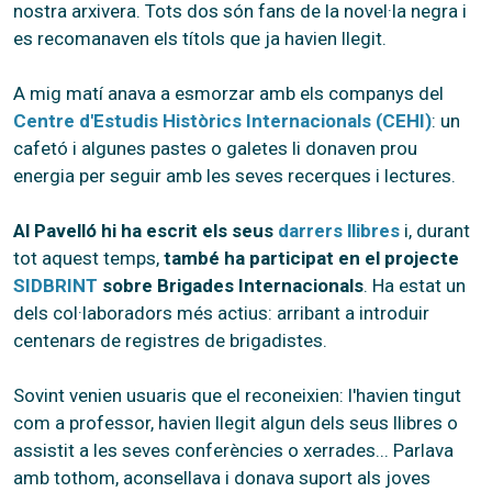
nostra arxivera. Tots dos són fans de la novel·la negra i
es recomanaven els títols que ja havien llegit.
A mig matí anava a esmorzar amb els companys del
Centre d'Estudis Històrics Internacionals (CEHI)
: un
cafetó i algunes pastes o galetes li donaven prou
energia per seguir amb les seves recerques i lectures.
Al Pavelló hi ha escrit els seus
darrers llibres
i, durant
tot aquest temps,
també ha participat en el projecte
SIDBRINT
sobre Brigades Internacionals
. Ha estat un
dels col·laboradors més actius: arribant a introduir
centenars de registres de brigadistes.
Sovint venien usuaris que el reconeixien: l'havien tingut
com a professor, havien llegit algun dels seus llibres o
assistit a les seves conferències o xerrades... Parlava
amb tothom, aconsellava i donava suport als joves