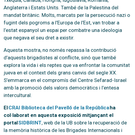
Anglaterra i Estats Units. També de la Palestina del
mandat britànic. Molts, marcats per la persecució nazi o
fugint dels pogroms a l’Europa de l’Est, van trobar a
l’estat espanyol un espai per combatre una ideologia
que negava el seu dret a existir.
Aquesta mostra, no només repassa la contribució
d’aquests brigadistes al conflicte, sinó que també
explora la vida i els reptes que va enfrontar la comunitat
jueva en el context dels grans canvis del segle XX.
S’emmarca en el compromís del Centre Sefarad-Israel
amb la promoció dels valors democràtics i l’entesa
intercultural.
El
CRAI Biblioteca del Pavelló de la República
ha
col·laborat en aquesta exposició mitjançant el
portal
SIDBRINT
, web de la UB sobre la recuperació de
la memòria històrica de les Brigades Internacionals i