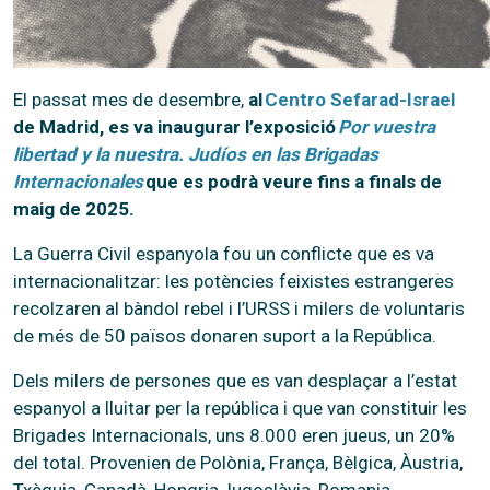
El passat mes de desembre,
al
Centro Sefarad-Israel
de Madrid, es va inaugurar l’exposició
Por vuestra
libertad y la nuestra. Judíos en las Brigadas
Internacionales
que es podrà veure fins a finals de
maig de 2025.
La Guerra Civil espanyola fou un conflicte que es va
internacionalitzar: les potències feixistes estrangeres
recolzaren al bàndol rebel i l’URSS i milers de voluntaris
de més de 50 països donaren suport a la República.
Dels milers de persones que es van desplaçar a l’estat
espanyol a lluitar per la república i que van constituir les
Brigades Internacionals, uns 8.000 eren jueus, un 20%
del total. Provenien de Polònia, França, Bèlgica, Àustria,
Txèquia, Canadà, Hongria, Iugoslàvia, Romania,