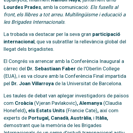
Lourdes Prades
, amb la comunicació:
Els fusells al
front, els llibres a tot arreu. Multilingüisme i educació a
les Brigades Internacionals
.
La trobada va destacar per la seva gran
participació
internacional
, que va subratllar la rellevància global del
llegat dels brigadistes.
El Congrés va arrencar amb la Conferència Inaugural a
càrrec del
Dr. Sebastiaan Faber
de l'Oberlin College
(EUA), i es va cloure amb la Conferència Final impartida
pel
Dr. Joan Villarroya
de la Universitat de Barcelona.
Les taules de debat van aplegar investigadors de països
com
Croàcia
(Vjeran Pavlakovic)
, Alemanya
(Claudia
Honefeld)
, els Estats Units
(Francie Cate)
,
així com
experts de
Portugal, Canadà
,
Austràlia
, i
Itàlia,
demostrant que la memòria de les Brigades
Internacionals és un camp d'estudi transnacional actiu.