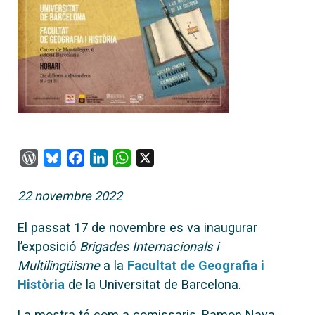
WordPress
Bluesky
Facebook
LinkedIn
WhatsApp
X
22 novembre 2022
El passat 17 de novembre es va inaugurar
l’exposició
Brigades Internacionals i
Multilingüisme
a la
Facultat de Geografia i
Història
de la Universitat de Barcelona.
La mostra té com a comissaris, Ramon Naya,