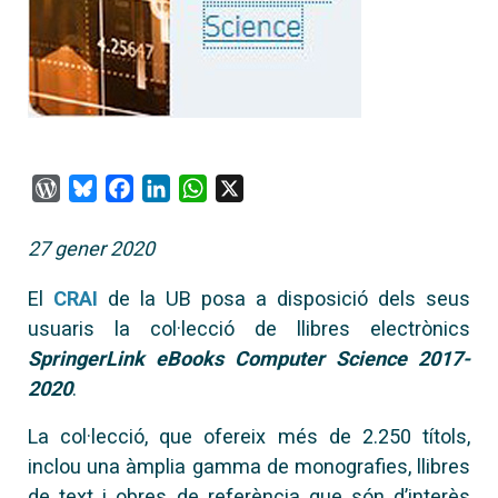
WordPress
Bluesky
Facebook
LinkedIn
WhatsApp
X
27 gener 2020
El
CRAI
de la UB posa a disposició dels seus
usuaris la col·lecció de llibres electrònics
SpringerLink eBooks Computer Science 2017-
2020
.
La col·lecció, que ofereix més de 2.250 títols,
inclou una àmplia gamma de monografies, llibres
de text i obres de referència que són d’interès