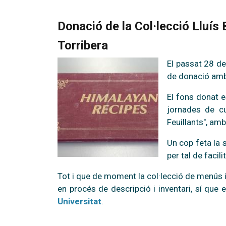
Donació de la Col·lecció Lluís 
Torribera
El passat 28 d
de donació amb e
El fons donat e
jornades de cu
Feuillants", amb
Un cop feta la s
per tal de facili
Tot i que de moment la col·lecció de menús i
en procés de descripció i inventari, sí que 
Universitat
.