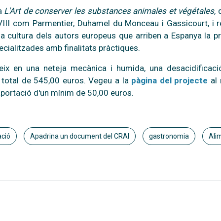
ra
L'Art de conserver les substances animales et végétales
,
 XVIII com Parmentier, Duhamel du Monceau i Gassicourt, 
la cultura dels autors europeus que arriben a Espanya la p
cialitzades amb finalitats pràctiques.
teix en una neteja mecànica i humida, una desacidificació
t total de 545,00 euros. Vegeu a la
pàgina del projecte
al 
aportació d'un mínim de 50,00 euros.
ació
Apadrina un document del CRAI
gastronomia
Ali