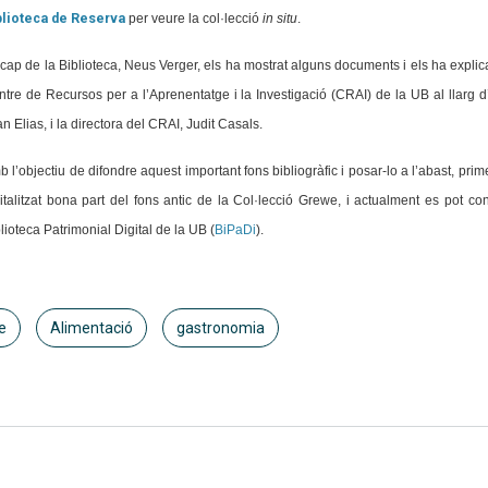
blioteca de Reserva
per veure la col·lecció
in situ
.
cap de la Biblioteca, Neus Verger, els ha mostrat alguns documents i els ha explicat
tre de Recursos per a l’Aprenentatge i la Investigació (CRAI) de la UB al llarg d
n Elias, i la directora del CRAI, Judit Casals.
 l’objectiu de difondre aquest important fons bibliogràfic i posar-lo a l’abast, pri
italitzat bona part del fons antic de la Col·lecció Grewe, i actualment es pot cons
lioteca Patrimonial Digital de la UB (
BiPaDi
).
e
Alimentació
gastronomia