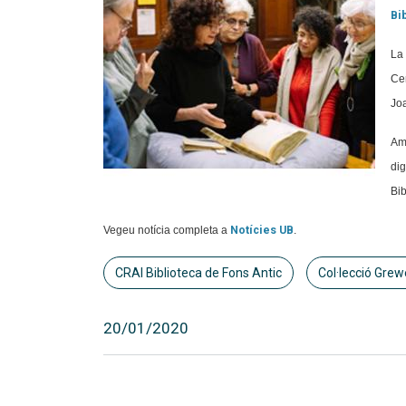
Bi
La 
Cen
Joa
Amb
dig
Bib
Vegeu notícia completa a
Notícies UB
.
CRAI Biblioteca de Fons Antic
Col·lecció Grew
20/01/2020