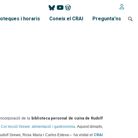
ioteques i horaris
Coneix el CRAI
Pregunta'ns
 incorporació de la
biblioteca personal de cuina de Rudolf
Col·lecció Grewe: alimentació i gastronomia
. Aquest dimarts,
dolf Grewe, Rosa Maria i Carlos Esteva— ha visitat el
CRAI