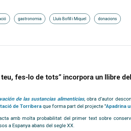
ació
gastronomia
Lluís Bofill i Miquel
donacions
teu, fes-lo de tots” incorpora un llibre d
vación de las sustancias alimenticias
, obra d’autor descon
tació de Torribera
que forma part del projecte "
Apadrina u
tracta amb molta probabilitat del primer text sobre conserv
sos a Espanya abans del segle XX.