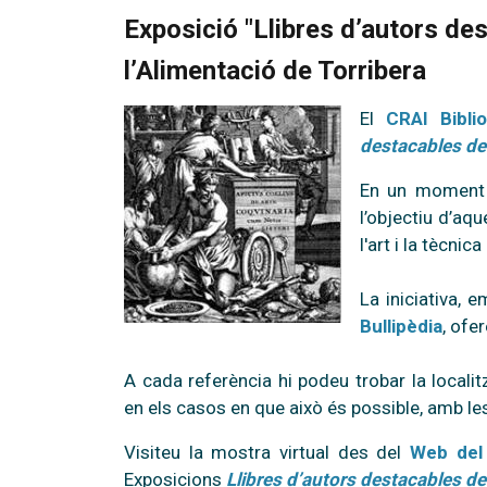
Exposició "Llibres d’autors des
l’Alimentació de Torribera
El
CRAI Bibli
destacables de 
En un moment e
l’objectiu d’aq
l'art i la tècnic
La iniciativa,
Bullipèdia
, ofe
A cada referència hi podeu trobar la local
en els casos en que això és possible, amb le
Visiteu la mostra virtual des del
Web del
Exposicions
Llibres d’autors destacables de 