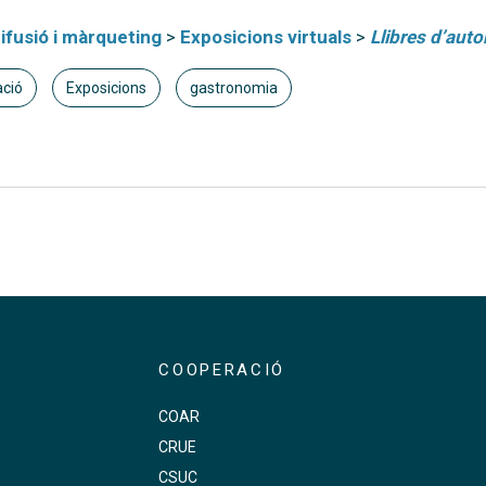
ifusió i màrqueting
>
Exposicions virtuals
>
Llibres d’auto
ació
Exposicions
gastronomia
COOPERACIÓ
COAR
CRUE
s
CSUC