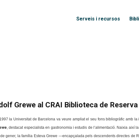
Vés al contingut
Menú principal
Serveis i recursos
Bibl
dolf Grewe al CRAI Biblioteca de Reserva
1997 la Universitat de Barcelona va veure ampliat el seu fons bibliogràfic amb la
ewe
, destacat especialista en gastronomia i estudis de l’alimentació. Naixia així la
 de gener, la família Esteva Grewe —encapçalada pels descendents directes de Ru