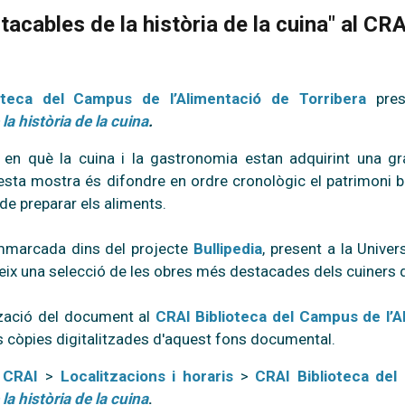
tacables de la història de la cuina" al CR
oteca del Campus de l’Alimentació de Torribera
pres
la història de la cuina
.
n què la cuina i la gastronomia estan adquirint una gran
uesta mostra és difondre en ordre cronològic el patrimoni b
a de preparar els aliments.
 emmarcada dins del projecte
Bullipedia
, present a la Unive
reix una selecció de les obres més destacades dels cuiners 
ització del document al
CRAI Biblioteca del Campus de l’A
s còpies digitalitzades d'aquest fons documental.
 CRAI
>
Localitzacions i horaris
>
CRAI Biblioteca del
la història de la cuina
.