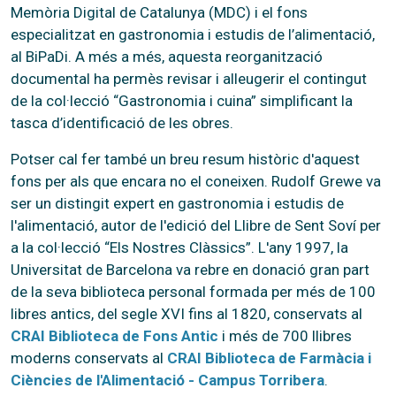
Memòria Digital de Catalunya (MDC) i el fons
especialitzat en gastronomia i estudis de l’alimentació,
al BiPaDi. A més a més, aquesta reorganització
documental ha permès revisar i alleugerir el contingut
de la col·lecció “Gastronomia i cuina” simplificant la
tasca d’identificació de les obres.
Potser cal fer també un breu resum històric d'aquest
fons per als que encara no el coneixen. Rudolf Grewe va
ser un distingit expert en gastronomia i estudis de
l'alimentació, autor de l'edició del Llibre de Sent Soví per
a la col·lecció “Els Nostres Clàssics”. L'any 1997, la
Universitat de Barcelona va rebre en donació gran part
de la seva biblioteca personal formada per més de 100
libres antics, del segle XVI fins al 1820, conservats al
CRAI Biblioteca de Fons Antic
i més de 700 llibres
moderns conservats al
CRAI Biblioteca de Farmàcia i
Ciències de l'Alimentació - Campus Torribera
.