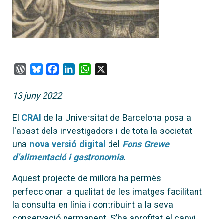
WordPress
Bluesky
Facebook
LinkedIn
WhatsApp
X
13 juny 2022
El
CRAI
de la Universitat de Barcelona posa a
l'abast dels investigadors i de tota la societat
una
nova versió digital
del
Fons Grewe
d’alimentació i gastronomia
.
Aquest projecte de millora ha permès
perfeccionar la qualitat de les imatges facilitant
la consulta en línia i contribuint a la seva
conservació permanent. S’ha aprofitat el canvi