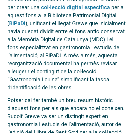
per crear una
col·lecció digital específica
per a
aquest fons a la Biblioteca Patrimonial Digital
(
BiPaDi
), unificant el llegat Grewe que inicialment
havia quedat dividit entre el fons antic conservat
a la Memòria Digital de Catalunya (MDC) i el
fons especialitzat en gastronomia i estudis de
l’alimentació, al BiPaDi. A més a més, aquesta
reorganització documental ha permès revisar i
alleugerir el contingut de la col·lecció
“Gastronomia i cuina” simplificant la tasca
d’identificació de les obres.
Potser cal fer també un breu resum històric
d'aquest fons per als que encara no el coneixen.
Rudolf Grewe va ser un distingit expert en
gastronomia i estudis de l'alimentació, autor de
l'edició del Llibre de Sent Soví per a la col·lecció