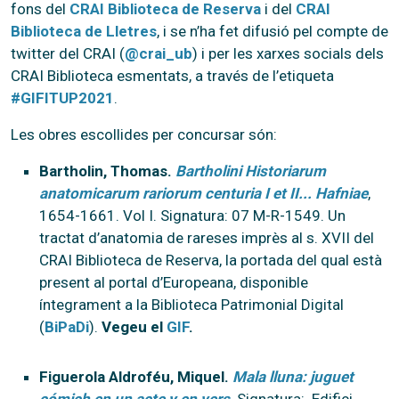
fons del
CRAI Biblioteca de Reserva
i del
CRAI
Biblioteca de Lletres
, i se n’ha fet difusió pel compte de
twitter del CRAI (
@crai_ub
) i per les xarxes socials dels
CRAI Biblioteca esmentats, a través de l’etiqueta
#GIFITUP2021
.
Les obres escollides per concursar són:
Bartholin, Thomas.
Bartholini Historiarum
anatomicarum rariorum centuria I et II... Hafniae
,
1654-1661. Vol I. Signatura: 07 M-R-1549. Un
tractat d’anatomia de rareses imprès al s. XVII del
CRAI Biblioteca de Reserva, la portada del qual està
present al portal d’Europeana, disponible
íntegrament a la Biblioteca Patrimonial Digital
(
BiPaDi
).
Vegeu el
GIF
.
Figuerola Aldroféu, Miquel.
Mala lluna: juguet
cómich en un acte y en vers
. Signatura: Edifici