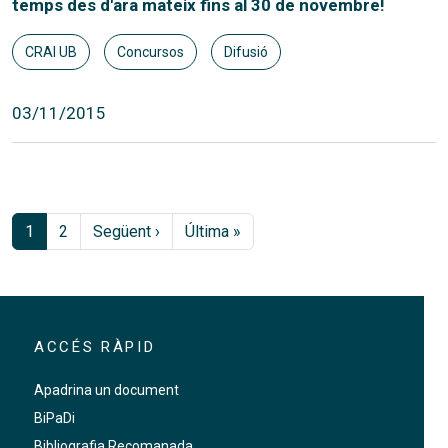
temps des d'ara mateix fins al 30 de novembre!
CRAI UB
Concursos
Difusió
03/11/2015
Paginació
Pàgina següent
Última pàgina
1
2
Següent ›
Última »
ACCÉS RÀPID
Apadrina un document
BiPaDi
Bibliografia Recomanada