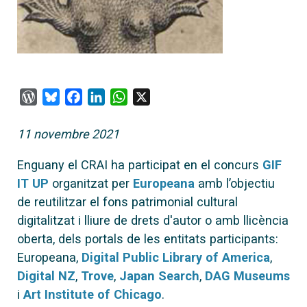
WordPress
Bluesky
Facebook
LinkedIn
WhatsApp
X
11 novembre 2021
Enguany el CRAI ha participat en el concurs
GIF
IT UP
organitzat per
Europeana
amb l’objectiu
de reutilitzar el fons patrimonial cultural
digitalitzat i lliure de drets d'autor o amb llicència
oberta, dels portals de les entitats participants:
Europeana,
Digital Public Library of America
,
Digital NZ
,
Trove
,
Japan Search
,
DAG Museums
i
Art Institute of Chicago
.