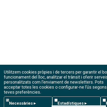
Utilitzem cookies pròpies i de tercers per garantir el b
funcionament del lloc, analitzar el trànsit i oferir servei
personalitzats com l'enviament de newsletters. Pots
acceptar totes les cookies o configurar-ne l’ús segons
teves preferències.
Necessàries
Estadístiques
Fu
Necessàries
▸
Estadístiques
▸