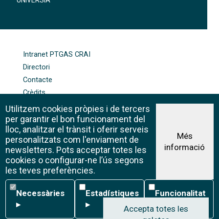
UNIVERSIA
FOOTER-ALTRES ENLLAÇOS
Intranet PTGAS CRAI
Directori
Contacte
Crèdits
Mapa web
Utilitzem cookies pròpies i de tercers
Política de galetes
per garantir el bon funcionament del
lloc, analitzar el trànsit i oferir serveis
Més
personalitzats com l'enviament de
informació
Avís legal
newsletters. Pots acceptar totes les
©CRAI Universitat de Barcelona
cookies o configurar-ne l’ús segons
Creative Commons 4.0
les teves preferències.
Necessàries
Estadístiques
Funcionalitat
Necessàries
Estadístiques
Funcionalitat
▸
▸
▸
Accepta totes les