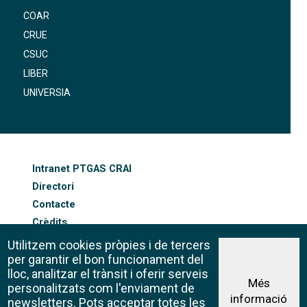
COAR
CRUE
CSUC
LIBER
UNIVERSIA
FOOTER-ALTRES ENLLAÇOS
Intranet PTGAS CRAI
Directori
Contacte
Crèdits
Mapa web
Utilitzem cookies pròpies i de tercers
Política de galetes
per garantir el bon funcionament del
lloc, analitzar el trànsit i oferir serveis
Més
personalitzats com l'enviament de
informació
Avís legal
newsletters. Pots acceptar totes les