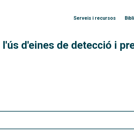
Vés al contingut
Menú principal
Serveis i recursos
Bibl
'ús d'eines de detecció i pre