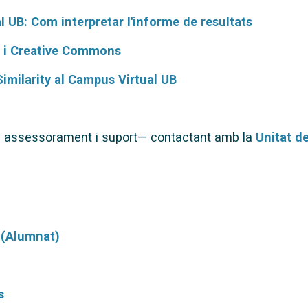
l UB: Com interpretar l'informe de resultats
al i Creative Commons
Similarity al Campus Virtual UB
m assessorament i suport— contactant amb la
Unitat d
i (Alumnat)
s