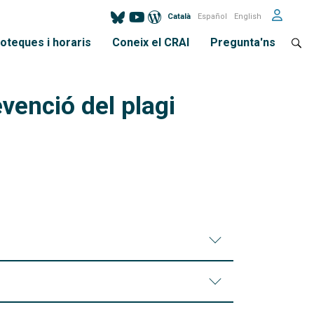
Català
Español
English
ioteques i horaris
Coneix el CRAI
Pregunta'ns
venció del plagi