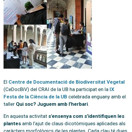
El
Centre de Documentació de Biodiversitat Vegetal
(CeDocBiV) del CRAI de la UB ha participat en la
IX
Festa de la Ciència de la UB
celebrada enguany amb el
taller
Qui soc? Juguem amb l’herbari
.
En aquesta activitat
s'ensenya com s’identifiquen les
plantes
amb l’ajut de claus dicotòmiques aplicades als
caràcters morfològics de les plantes. Cada clau té dues