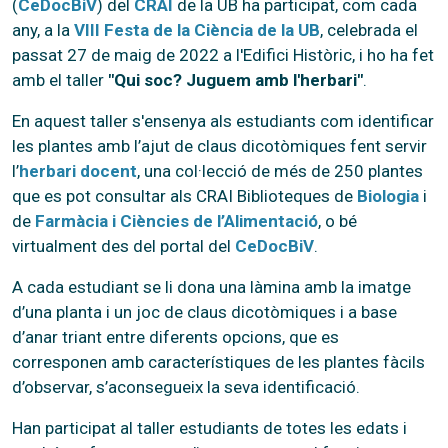
(
CeDocBiV
) del
CRAI
de la UB ha participat, com cada
any, a la
VIII Festa de la Ciència de la UB
, celebrada el
passat 27 de maig de 2022 a l'Edifici Històric, i ho ha fet
amb el taller
"Qui soc? Juguem amb l'herbari"
.
En aquest taller s'ensenya als estudiants com identificar
les plantes amb l’ajut de claus dicotòmiques fent servir
l’
herbari docent
, una col·lecció de més de 250 plantes
que es pot consultar als CRAI Biblioteques de
Biologia
i
de
Farmàcia i Ciències de l’Alimentació
, o bé
virtualment des del portal del
CeDocBiV
.
A cada estudiant se li dona una làmina amb la imatge
d’una planta i un joc de claus dicotòmiques i a base
d’anar triant entre diferents opcions, que es
corresponen amb característiques de les plantes fàcils
d’observar, s’aconsegueix la seva identificació.
Han participat al taller estudiants de totes les edats i