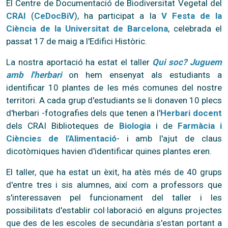
El Centre de Documentació de Biodiversitat Vegetal del
CRAI
(
CeDocBiV
), ha participat a la
V Festa de la
Ciència de la Universitat de Barcelona
, celebrada el
passat 17 de maig a l'Edifici Històric.
La nostra aportació ha estat el taller
Qui soc? Juguem
amb l'herbari
on hem ensenyat als estudiants a
identificar 10 plantes de les més comunes del nostre
territori. A cada grup d'estudiants se li donaven 10 plecs
d'herbari -fotografies dels que tenen a l'
Herbari docent
dels CRAI Biblioteques de
Biologia
i de
Farmàcia i
Ciències de l'Alimentació
- i amb l'ajut de claus
dicotòmiques havien d'identificar quines plantes eren.
El taller, que ha estat un èxit, ha atès més de 40 grups
d'entre tres i sis alumnes, així com a professors que
s'interessaven pel funcionament del taller i les
possibilitats d'establir col·laboració en alguns projectes
que des de les escoles de secundària s'estan portant a