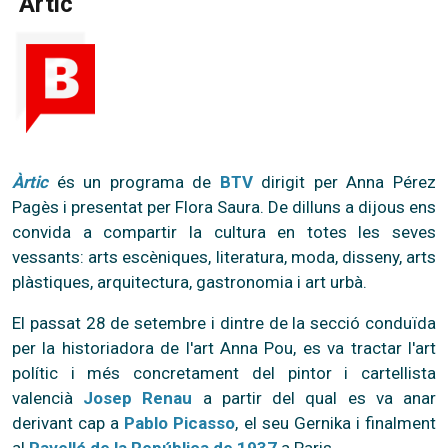
"Àrtic"
Àrtic
és un programa de
BTV
dirigit per Anna Pérez
Pagès i presentat per Flora Saura. De dilluns a dijous ens
convida a compartir la cultura en totes les seves
vessants: arts escèniques, literatura, moda, disseny, arts
plàstiques, arquitectura, gastronomia i art urbà.
El passat 28 de setembre i dintre de la secció conduïda
per la historiadora de l'art Anna Pou, es va tractar l'art
polític i més concretament del pintor i cartellista
valencià
Josep Renau
a partir del qual es va anar
derivant cap a
Pablo Picasso
, el seu Gernika i finalment
al
Pavelló de la República de 1937
a Paris.