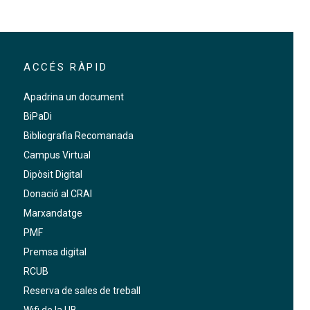
https://crai.ub.edu/exposicio-virtual/crai-
ACCÉS RÀPID
biblioteca-fons-antic/exposicio-virtual-
maria-antonieta
Apadrina un document
BiPaDi
Bibliografia Recomanada
Campus Virtual
Dipòsit Digital
Donació al CRAI
Marxandatge
PMF
Premsa digital
RCUB
Reserva de sales de treball