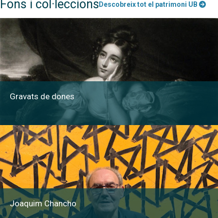
Fons i col·leccions
Descobreix tot el patrimoni UB
Gravats de dones
Joaquim Chancho