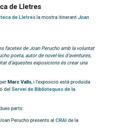
eca de Lletres
oteca de Lletres
la mostra itinerant
Joan
les facetes de Joan Perucho amb la voluntat
ucho poeta, autor de novel·les d’aventures,
ioritat d’aquestes exposicions és crear una
 per
Marc Valls
, i l’exposició està produïda
ió del
Servei de Biblioteques de la
dues parts:
 Joan Perucho presents al
CRAI
de la