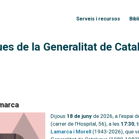
Vés al contingut
Menú principal
Serveis i recursos
Bibl
ues de la Generalitat de Cat
amarca
Dijous
18 de juny
de 2026, a l’espai d
(carrer de l’Hospital, 56), a les
17:30
, 
Lamarca i Morell
(1943-2026), que va 