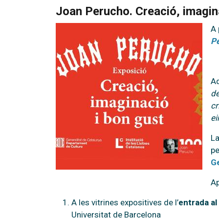
Joan Perucho. Creació, imagina
A 
Pe
A
de
cr
ei
La
pe
Ge
Ap
A les vitrines expositives de l’
entrada al
Universitat de Barcelona