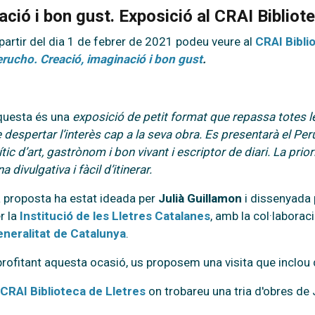
ció i bon gust. Exposició al CRAI Bibliot
partir del dia 1 de febrer de 2021 podeu veure al
CRAI Bibli
rucho. Creació, imaginació i bon gust
.
questa és una
exposició de petit format que repassa totes 
 despertar l’interès cap a la seva obra. Es presentarà el Per
ític d’art, gastrònom i bon vivant i escriptor de diari. La pr
na divulgativa i fàcil d’itinerar.
 proposta ha estat ideada per
Julià Guillamon
i dissenyada
r la
Institució de les Lletres Catalanes
, amb la col·laborac
neralitat de Catalunya
.
rofitant aquesta ocasió, us proposem una visita que inclou 
CRAI Biblioteca de Lletres
on trobareu una tria d'obres de