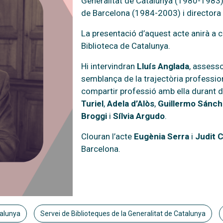
Generalitat de Catalunya (1980-1983), 
de Barcelona (1984-2003) i directora 
La presentació d’aquest acte anirà a c
Biblioteca de Catalunya.
Hi intervindran
Lluís Anglada
, assess
semblança de la trajectòria professio
compartir professió amb ella durant
Turiel
,
Adela d’Alòs
,
Guillermo Sánc
Broggi
i
Sílvia Argudo
.
Clouran l’acte
Eugènia Serra
i
Judit C
Barcelona.
talunya
Servei de Biblioteques de la Generalitat de Catalunya