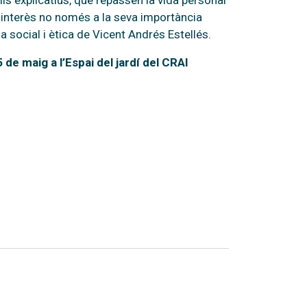
ls explicatius, que repassen la vida personal
al interès no només a la seva importància
a social i ètica de Vicent Andrés Estellés.
5 de maig a l’Espai del jardí del CRAI