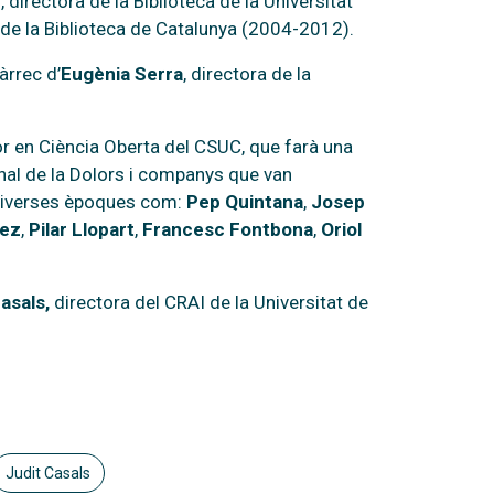
directora de la Biblioteca de la Universitat
de la Biblioteca de Catalunya (2004-2012).
àrrec d’
Eugènia Serra
, directora de la
or en Ciència Oberta del CSUC, que farà una
nal de la Dolors i companys que van
 diverses èpoques com:
Pep Quintana
,
Josep
hez
,
Pilar Llopart
,
Francesc Fontbona
,
Oriol
asals,
directora del CRAI de la Universitat de
Judit Casals