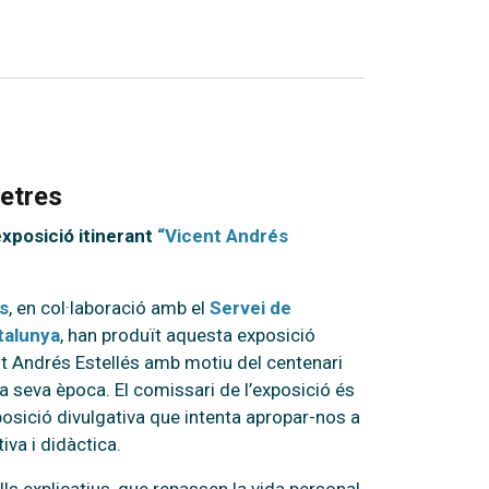
letres
’exposició itinerant
“Vicent Andrés
es
, en col·laboració amb el
Servei de
talunya
, han produït aquesta exposició
ent Andrés Estellés amb motiu del centenari
la seva època. El comissari de l’exposició és
osició divulgativa que intenta apropar-nos a
iva i didàctica.