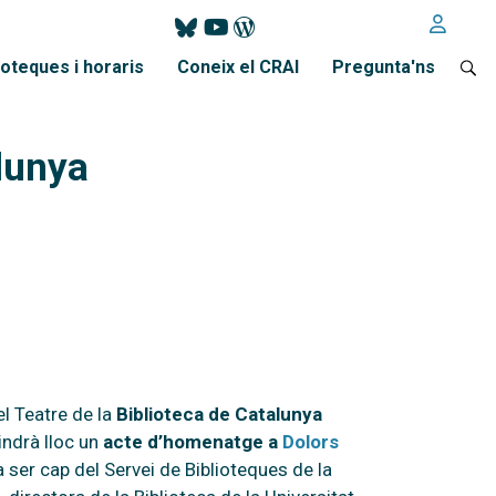
ioteques i horaris
Coneix el CRAI
Pregunta'ns
alunya
el Teatre de la
Biblioteca de Catalunya
tindrà lloc un
acte d’homenatge a
Dolors
ser cap del Servei de Biblioteques de la