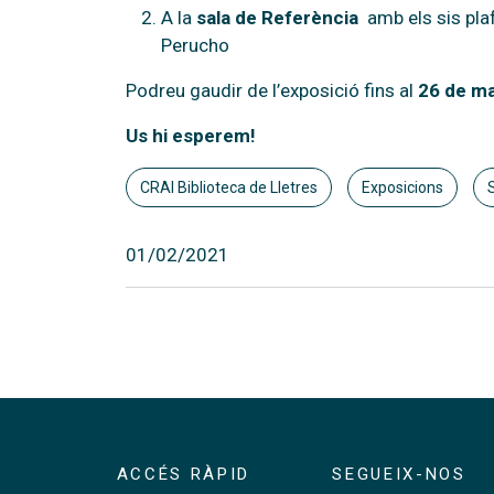
A la
sala de Referència
amb els sis plaf
Perucho
Podreu gaudir de l’exposició fins al
26 de m
Us hi esperem!
CRAI Biblioteca de Lletres
Exposicions
01/02/2021
ACCÉS RÀPID
SEGUEIX-NOS