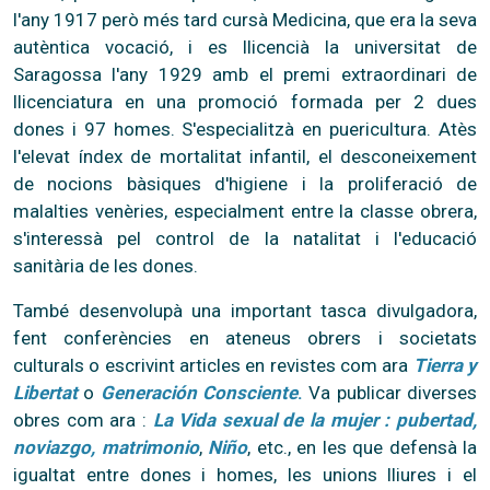
l'any 1917 però més tard cursà Medicina, que era la seva
autèntica vocació, i es llicencià la universitat de
Saragossa l'any 1929 amb el premi extraordinari de
llicenciatura en una promoció formada per 2 dues
dones i 97 homes. S'especialitzà en puericultura. Atès
l'elevat índex de mortalitat infantil, el desconeixement
de nocions bàsiques d'higiene i la proliferació de
malalties venèries, especialment entre la classe obrera,
s'interessà pel control de la natalitat i l'educació
sanitària de les dones.
També desenvolupà una important tasca divulgadora,
fent conferències en ateneus obrers i societats
culturals o escrivint articles en revistes com ara
Tierra y
Libertat
o
Generación Consciente
.
Va publicar diverses
obres com ara :
La Vida sexual de la mujer : pubertad,
noviazgo, matrimonio
,
Niño
, etc., en les que defensà la
igualtat entre dones i homes, les unions lliures i el