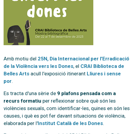
Amb motiu del
25N, Dia Internacional per l’Erradicació
de la Violència vers les Dones
, el
CRAI Biblioteca de
Belles Arts
acull l'exposició itinerant
Lliures i sense
por
.
Es tracta d'una sèrie de
9 plafons pensada com a
recurs formatiu
per reflexionar sobre què són les
violències sexuals, com identificar-les, quines en són les
causes, i què es pot fer davant situacions de violència,
elaborada per l'
Institut Català de les Dones
.