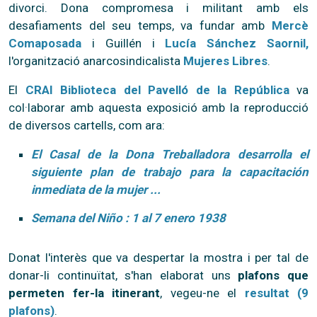
divorci. Dona compromesa i militant amb els
desafiaments del seu temps, va fundar amb
Mercè
Comaposada
i Guillén i
Lucía Sánchez Saornil,
l'organització anarcosindicalista
Mujeres Libres
.
El
CRAI Biblioteca del Pavelló de la República
va
col·laborar amb aquesta exposició amb la reproducció
de diversos cartells, com ara:
El Casal de la Dona Treballadora desarrolla el
siguiente plan de trabajo para la capacitación
inmediata de la mujer ...
Semana del Niño : 1 al 7 enero 1938
Donat l'interès que va despertar la mostra i per tal de
donar-li continuïtat, s'han elaborat uns
plafons que
permeten fer-la itinerant
, vegeu-ne el
resultat (9
plafons)
.