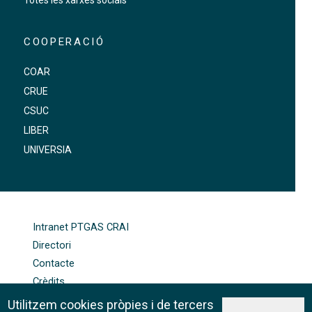
Totes les xarxes socials
COOPERACIÓ
COAR
CRUE
CSUC
LIBER
UNIVERSIA
FOOTER-ALTRES ENLLAÇOS
Intranet PTGAS CRAI
Directori
Contacte
Crèdits
Mapa web
Utilitzem cookies pròpies i de tercers