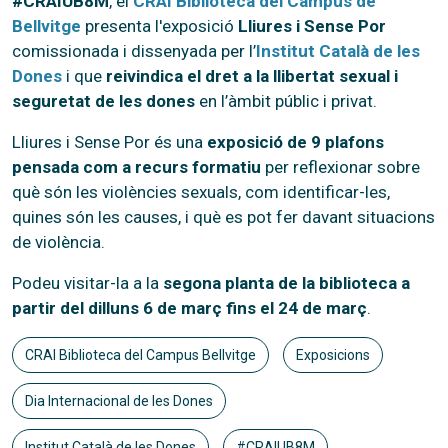
#CRAIUB8M
, el
CRAI Biblioteca del Campus de
Bellvitge
presenta l'exposició
Lliures i Sense Por
comissionada i dissenyada per l’
Institut Català de les
Dones
i que
reivindica el dret a la llibertat sexual i
seguretat de les dones
en l’àmbit públic i privat.
Lliures i Sense Por és una
exposició de 9 plafons
pensada com a recurs formatiu
per reflexionar sobre
què són les violències sexuals, com identificar-les,
quines són les causes, i què es pot fer davant situacions
de violència.
Podeu visitar-la a la
segona planta de la biblioteca a
partir del dilluns 6 de març fins el 24 de març
.
CRAI Biblioteca del Campus Bellvitge
Exposicions
Dia Internacional de les Dones
Institut Català de les Dones
#CRAIUB8M