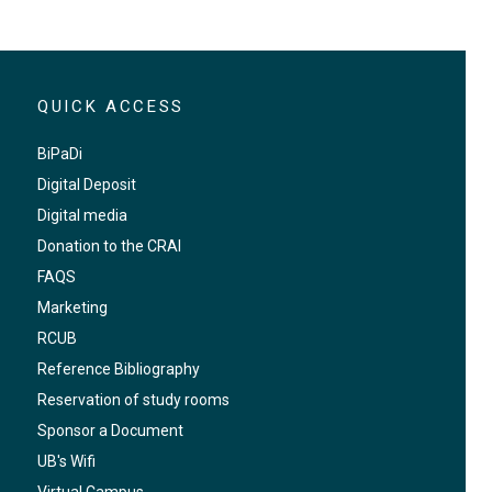
https://crai.ub.edu/exposicio-virtual/crai-
QUICK ACCESS
biblioteca-fons-antic/exposicio-virtual-
maria-antonieta
BiPaDi
Digital Deposit
Digital media
Donation to the CRAI
FAQS
Marketing
RCUB
Reference Bibliography
Reservation of study rooms
Sponsor a Document
UB's Wifi