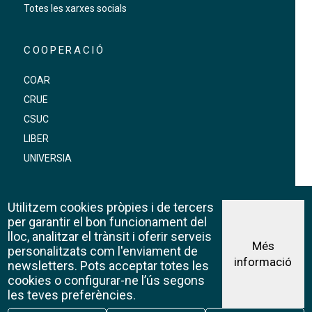
Totes les xarxes socials
COOPERACIÓ
COAR
CRUE
CSUC
LIBER
UNIVERSIA
Utilitzem cookies pròpies i de tercers
FOOTER-ALTRES ENLLAÇOS
per garantir el bon funcionament del
Intranet PTGAS CRAI
lloc, analitzar el trànsit i oferir serveis
Més
personalitzats com l'enviament de
Directori
informació
newsletters. Pots acceptar totes les
Contacte
cookies o configurar-ne l’ús segons
Crèdits
les teves preferències.
Mapa web