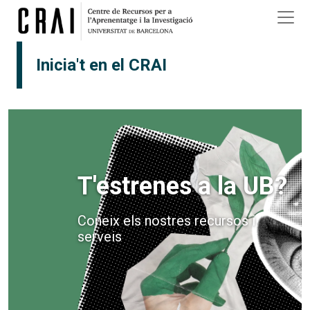
Vés al contingut
Inicia't en el CRAI
URI
T'estrenes a la UB?
Coneix els nostres recursos i
serveis