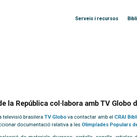
Vés al contingut
Menú principal
Serveis i recursos
Bibl
 de la República col·labora amb TV Globo d
 televisió brasilera
TV Globo
va contactar amb el
CRAI Bibl
leccionar documentació relativa a les
Olimpíades Populars d