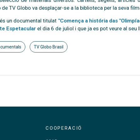
elecció de materials diversos: cartells, segells, article
p de TV Globo va desplaçar-se a la biblioteca per la seva film
l és un documental titulat
"Comença a história das "Olimpí
te Espetacular
el dia 6 de juliol i que ja es pot veure al seu 
cumentals
TV Globo Brasil
COOPERACIÓ