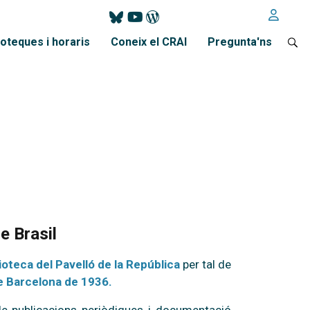
ioteques i horaris
Coneix el CRAI
Pregunta'ns
e Brasil
ioteca del Pavelló de la República
per tal de
e Barcelona de 1936.