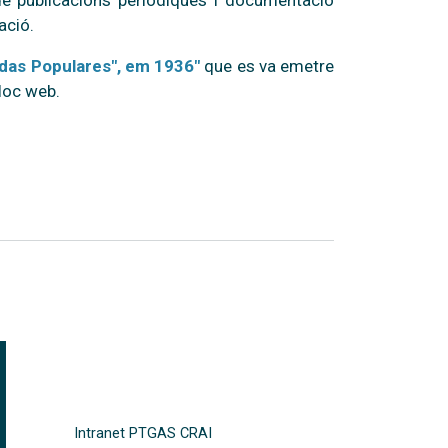
s de publicacions periòdiques i documentació
ació.
adas Populares", em 1936"
que es va emetre
lloc web.
FOOTER-ALTRES ENLLAÇOS
Intranet PTGAS CRAI