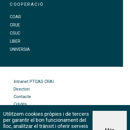
COOPERACIÓ
COAR
CRUE
CSUC
LIBER
UNIVERSIA
FOOTER-ALTRES ENLLAÇOS
Intranet PTGAS CRAI
Directori
Contacte
Crèdits
Mapa web
Utilitzem cookies pròpies i de tercers
Política de galetes
per garantir el bon funcionament del
lloc, analitzar el trànsit i oferir serveis
Més