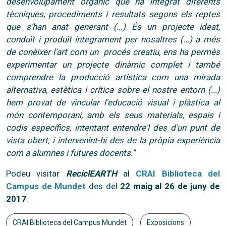
desenvolupament orgànic que ha integrat diferents
tècniques, procediments i resultats segons els reptes
que s'han anat generant (...) És un projecte ideat,
conduït i produït íntegrament per nosaltres (...) a més
de conèixer l'art com un procés creatiu, ens ha permès
experimentar un projecte dinàmic complet i també
comprendre la producció artística com una mirada
alternativa, estètica i crítica sobre el nostre entorn (...)
hem provat de vincular l'educació visual i plàstica al
món contemporani, amb els seus materials, espais i
codis específics, intentant entendre'l des d'un punt de
vista obert, i intervenint-hi des de la pròpia experiència
com a alumnes i futures docents."
Podeu visitar
ReciclEARTH
al
CRAI Biblioteca del
Campus de Mundet
des del
22 maig al 26 de juny de
2017
.
CRAI Biblioteca del Campus Mundet
Exposicions