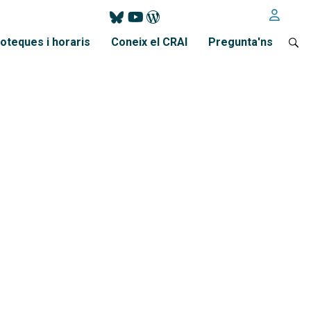
ioteques i horaris
Coneix el CRAI
Pregunta'ns