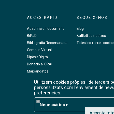
ACCÉS RÀPID
SEGUEIX-NOS
Apadrina un document
Blog
BiPaDi
Butlletí de notícies
Bibliografia Recomanada
Totes les xarxes social
Campus Virtual
Dipòsit Digital
Donació al CRAI
Marxandatge
PMF
Utilitzem cookies pròpies i de tercers per
Premsa digital
personalitzats com l'enviament de newsl
preferències.
RCUB
Reserva de sales de treball
Necessàries
Necessàries
▸
Wifi de la UB
Accepta tote