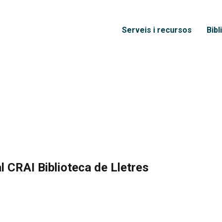
Vés al contingut
Menú principal
Serveis i recursos
Bibl
al CRAI Biblioteca de Lletres