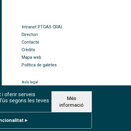
FOOTER-ALTRES ENLLAÇOS
Intranet PTGAS CRAI
Directori
Contacte
Crèdits
Mapa web
Política de galetes
Avís legal
©CRAI Universitat de
Barcelona
 i oferir serveis
Més
Creative Commons 4.0
 l’ús segons les teves
informació
ionalitat
ncionalitat
▸