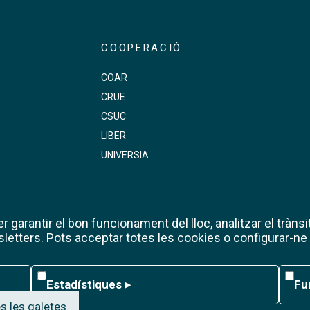
COOPERACIÓ
COAR
CRUE
s
CSUC
LIBER
UNIVERSIA
 garantir el bon funcionament del lloc, analitzar el trànsit
etters. Pots acceptar totes les cookies o configurar-ne
Estadístiques
Func
Estadístiques
▸
Fu
s les galetes