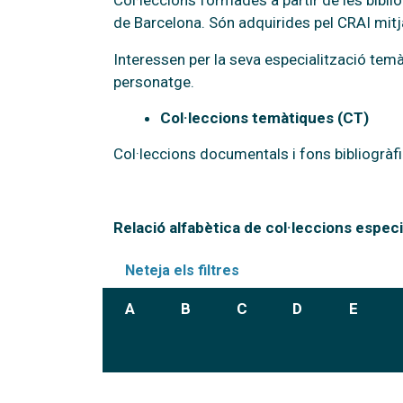
Col·leccions formades a partir de les bibli
de Barcelona. Són adquirides pel CRAI mitja
Interessen per la seva especialització temàt
personatge.
Col·leccions temàtiques (CT)
Col·leccions documentals i fons bibliogràfi
Relació alfabètica de col·leccions especi
Neteja els filtres
A
B
C
D
E