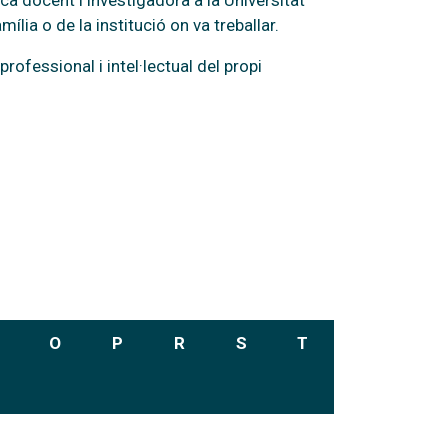
ca docent i investigadora a la Universitat
lia o de la institució on va treballar.
rofessional i intel·lectual del propi
O
P
R
S
T