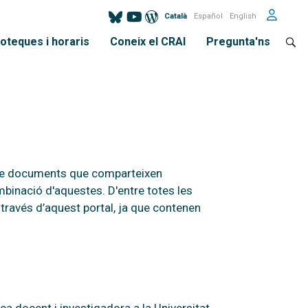
Català
Español
English
ioteques i horaris
Coneix el CRAI
Pregunta'ns
s de documents que comparteixen
mbinació d'aquestes. D'entre totes les
 través d’aquest portal, ja que contenen