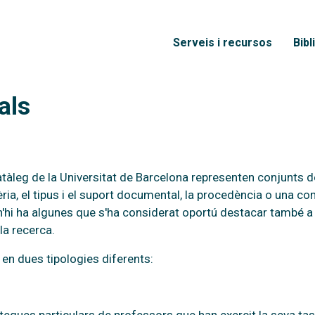
Vés al contingut
Menú principal
Serveis i recursos
Bibl
als
 catàleg de la Universitat de Barcelona representen conjunt
ia, el tipus i el suport documental, la procedència o una co
 n'hi ha algunes que s'ha considerat oportú destacar també a
la recerca.
 en dues tipologies diferents: