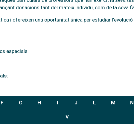
oteques particulars de professors que han exercit la seva tas
nçant donacions tant del mateix individu, com de la seva famí
ica i ofereixen una oportunitat única per estudiar l'evolució p
cs especials.
als:
F
G
H
I
J
L
M
N
V