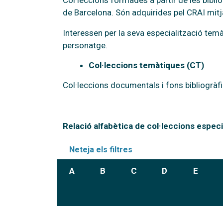
Col·leccions formades a partir de les bibli
de Barcelona. Són adquirides pel CRAI mitja
Interessen per la seva especialització temàt
personatge.
Col·leccions temàtiques (CT)
Col·leccions documentals i fons bibliogràfi
Relació alfabètica de col·leccions especi
Neteja els filtres
A
B
C
D
E