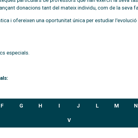
oteques particulars de professors que han exercit la seva tas
nçant donacions tant del mateix individu, com de la seva famí
ica i ofereixen una oportunitat única per estudiar l'evolució p
cs especials.
als:
F
G
H
I
J
L
M
N
V