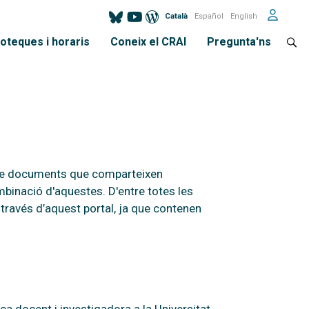
Català
Español
English
ioteques i horaris
Coneix el CRAI
Pregunta'ns
s de documents que comparteixen
mbinació d'aquestes. D'entre totes les
 través d’aquest portal, ja que contenen