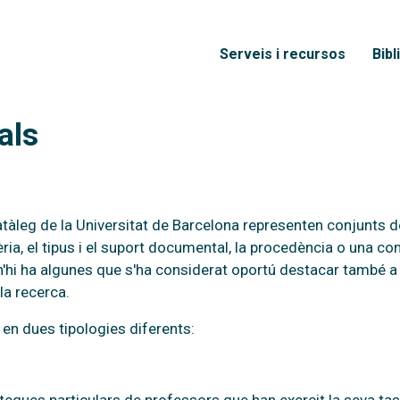
Vés al contingut
Menú principal
Serveis i recursos
Bibl
als
 catàleg de la Universitat de Barcelona representen conjunt
ia, el tipus i el suport documental, la procedència o una co
 n'hi ha algunes que s'ha considerat oportú destacar també a
la recerca.
 en dues tipologies diferents: