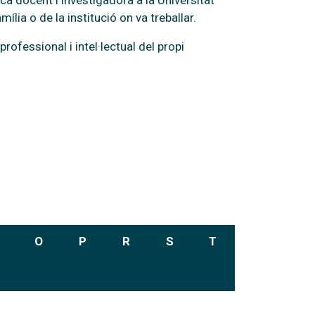
ca docent i investigadora a la Universitat
lia o de la institució on va treballar.
rofessional i intel·lectual del propi
O
P
R
S
T