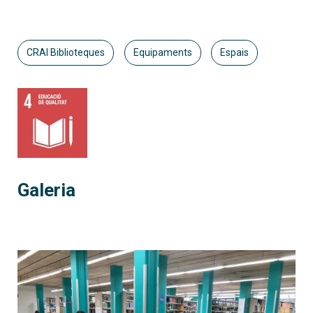
CRAI Biblioteques
Equipaments
Espais
Galeria
CRAI Biblioteca d'Economia i E
àtiques i Informàtica
Nous cubicles individuals el
als electrificats als CRAI biblioteques