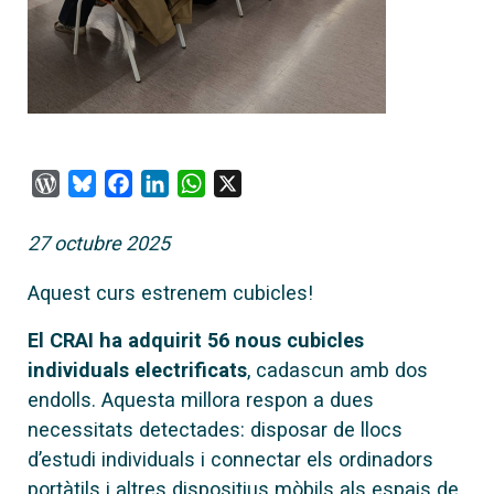
WordPress
Bluesky
Facebook
LinkedIn
WhatsApp
X
27 octubre 2025
Aquest curs estrenem cubicles!
El CRAI ha adquirit 56 nous cubicles
individuals electrificats
, cadascun amb dos
endolls. Aquesta millora respon a dues
necessitats detectades: disposar de llocs
d’estudi individuals i connectar els ordinadors
portàtils i altres dispositius mòbils als espais de