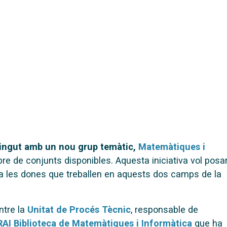
tingut amb un nou grup temàtic,
Matemàtiques i
bre de conjunts disponibles. Aquesta iniciativa vol posa
, a les dones que treballen en aquests dos camps de la
entre la
Unitat de Procés Tècnic
, responsable de
AI Biblioteca de Matemàtiques i Informàtica
que ha