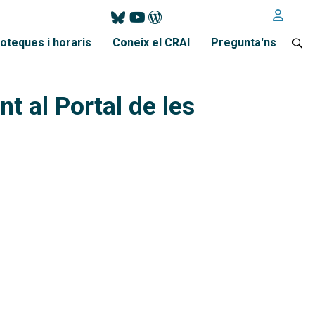
ioteques i horaris
Coneix el CRAI
Pregunta'ns
t al Portal de les