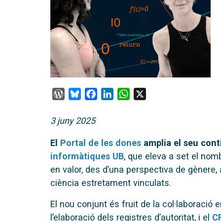
WordPress
Bluesky
Facebook
LinkedIn
WhatsApp
X
3 juny 2025
El
Portal de les dones
amplia el seu con
informàtiques UB
, que eleva a set el nom
en valor, des d’una perspectiva de gènere
ciència estretament vinculats.
El nou conjunt és fruit de la col·laboració 
l’elaboració dels registres d’autoritat, i el
CR