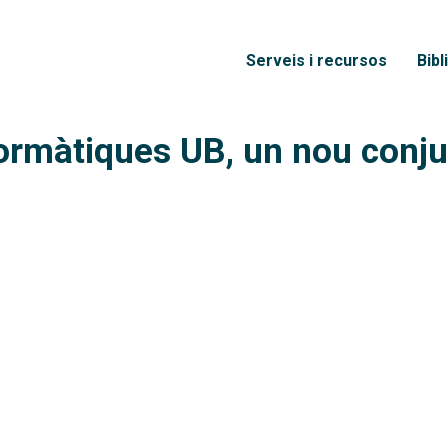
Vés al contingut
Menú principal
Serveis i recursos
Bibl
rmàtiques UB, un nou conjun