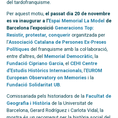
del tardofranquisme.
Per aquest motiu,
el passat dia 20 de novembre
es va inaugurar a l’
Espai Memorial La Model
de
Barcelona l’exposició
Generacions Top:
Resistir, protestar, conquerir
organitzada per
l'
Associació Catalana de Persones Ex-Preses
Polítiques
del franquisme amb la col·laboració,
entre d’altres, del
Memorial Democràtic
, la
Fundació Cipriano Garcia
, el
CEHI Centre
d’Estudis Històrics Internacionals
, l'
EUROM
European Observatory on Memories
i la
Fundació Solidaritat UB
.
Comissariada pels historiadors de la
Facultat de
Geografia i Història
de la Universitat de
Barcelona, Gerard Rodríguez i Carlota Vidal, la
mostra és un recorregut per la història social del