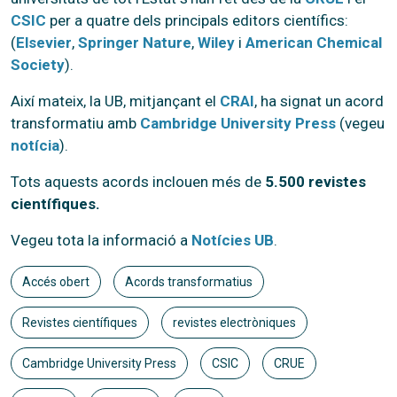
CSIC
per a quatre dels principals editors científics:
(
Elsevier
,
Springer Nature
,
Wiley
i
American Chemical
Society
).
Així mateix, la UB, mitjançant el
CRAI
, ha signat un acord
transformatiu amb
Cambridge University Press
(vegeu
notícia
).
Tots aquests acords inclouen més de
5.500 revistes
científiques.
Vegeu tota la informació a
Notícies UB
.
Accés obert
Acords transformatius
Revistes científiques
revistes electròniques
Cambridge University Press
CSIC
CRUE