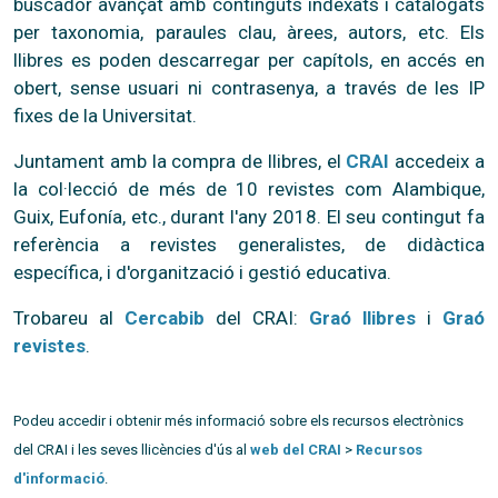
buscador avançat amb continguts indexats i catalogats
per taxonomia, paraules clau, àrees, autors, etc. Els
llibres es poden descarregar per capítols, en accés en
obert, sense usuari ni contrasenya, a través de les IP
fixes de la Universitat.
Juntament amb la compra de llibres, el
CRAI
accedeix a
la col·lecció de més de 10 revistes com Alambique,
Guix, Eufonía, etc., durant l'any 2018. El seu contingut fa
referència a revistes generalistes, de didàctica
específica, i d'organització i gestió educativa.
Trobareu al
Cercabib
del CRAI:
Graó llibres
i
Graó
revistes
.
Podeu accedir i obtenir més informació sobre els recursos electrònics
del CRAI i les seves llicències d'ús al
web del CRAI
>
Recursos
d'informació
.