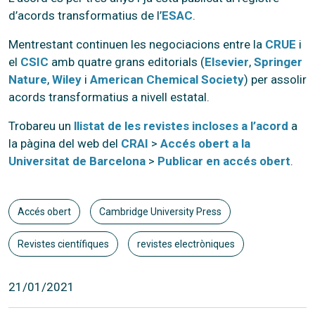
d’acords transformatius de l’
ESAC
.
Mentrestant continuen les negociacions entre la
CRUE
i
el
CSIC
amb quatre grans editorials (
Elsevier
,
Springer
Nature
,
Wiley
i
American Chemical Society
) per assolir
acords transformatius a nivell estatal.
Trobareu un
llistat de les revistes incloses a l’acord
a
la pàgina del web del
CRAI
>
Accés obert a la
Universitat de Barcelona
>
Publicar en accés obert
.
Accés obert
Cambridge University Press
Revistes científiques
revistes electròniques
21/01/2021