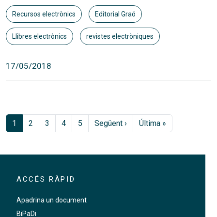
Recursos electrònics
Editorial Graó
Llibres electrònics
revistes electròniques
17/05/2018
Paginació
Pàgina següent
Última pàgina
1
2
3
4
5
Següent ›
Última »
ACCÉS RÀPID
Apadrina un document
BiPaDi