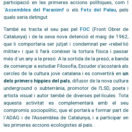
participació en les primeres accions polítiques, com l
´
Assemblea del Paranimf
o els
Fets del Palau
, pels
quals seria detingut.
També es tracta el seu pas pel
FOC
(Front Obrer de
Catalunya) i de la seva nova detenció el maig de 1962,
que li comportaria ser jutjat i condemnat per «rebel·lió
militar» i que li farà conèixer la tortura física i passar
més d´un any a la presó.
A la sortida de la presó, a banda
de començar a estudiar Filosofia, Escuder s'acostarà als
cercles de la cultura jove catalana i es convertirà en
un
dels primers hippies del país
, difusor de la nova cultura
underground o subterrània, promotor de l'LSD, poeta i
artista visual i autor també de diverses pel·lícules. Tota
aquesta activitat es complementarà amb el seu
compromís sociopolític, que el portarà a formar part de
l´ADAG i de l'Assemblea de Catalunya, i a participar en
les primeres accions ecologistes al país.