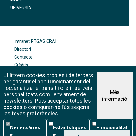
UNIVERSIA
FOOTER-ALTRES ENLLAÇOS
Intranet PTGAS CRAI
Directori
Contacte
Crèdits
Mapa web
Utilitzem cookies pròpies i de tercers
Política de galetes
per garantir el bon funcionament del
lloc, analitzar el trànsit i oferir serveis
Més
personalitzats com l'enviament de
informació
Avís legal
newsletters. Pots acceptar totes les
©CRAI Universitat de Barcelona
cookies o configurar-ne l’ús segons
Creative Commons 4.0
les teves preferències.
Necessàries
Estadístiques
Funcionalitat
Necessàries
Estadístiques
Funcionalitat
▸
▸
▸