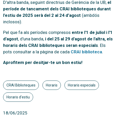
D'altra banda, seguint directrius de Gerència de la UB,
el
període de tancament dels CRAI biblioteques durant
l'estiu de 2025 serà del 2 al 24 d’agost
(ambdós
inclosos).
Pel que fa als períodes compresos
entre l'1 de juliol i l'1
d'agost
, d'una banda,
i del 25 al 29 d'agost de l'altra, els
horaris dels CRAI biblioteques seran especials
. Els
pots consultar a la pàgina de cada
CRAI biblioteca
.
Aprofitem per desitjar-te un bon estiu!
CRAI Biblioteques
Horaris
Horaris especials
Horaris d'estiu
18/06/2025