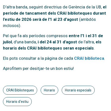
D'altra banda, seguint directrius de Gerència de la UB,
el
període de tancament dels CRAI biblioteques durant
l'estiu de 2026 serà de l'1 al 23 d’agost
(ambdós
inclosos).
Pel que fa als períodes compresos
entre l'1 i el 31 de
juliol
, d'una banda,
i del 24 al 31 d'agost
de l'altra,
els
horaris dels CRAI biblioteques seran especials
.
Els pots consultar a la pàgina de cada
CRAI biblioteca
.
Aprofitem per desitjar-te un bon estiu!
CRAI Biblioteques
Horaris
Horaris especials
Horaris d'estiu