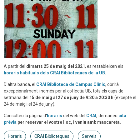
A partir del
dimarts 25 de maig del 2021
, es restableixen els
horaris habituals dels CRAI Biblioteques de la UB
.
D'altra banda, el
CRAI Biblioteca de Campus Clínic
, obrirà
excepcionalment i només per al col·lectiu UB, tots els caps de
setmana del
15 de maig al 27 de juny de 9:30 a 20:30 h
(excepte el
24 de maig i el 24 de juny).
Consulteu la pàgina d
'
horaris
del web del
CRAI
,
demaneu
cita
prèvia
per reservar el vostre lloc, i veniu amb mascareta.
Horaris
CRAI Biblioteques
Serveis