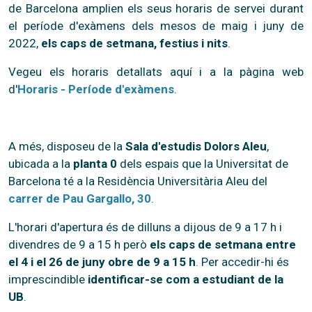
de Barcelona amplien els seus horaris de servei durant
el període d'exàmens dels mesos de maig i juny de
2022,
els caps de setmana, festius i nits
.
Vegeu els horaris detallats aquí i a la pàgina web
d'
Horaris - Període d'exàmens
.
A més, disposeu de la
Sala d'estudis Dolors Aleu
,
ubicada a la
planta 0
dels espais que la Universitat de
Barcelona té a la Residència Universitària Aleu del
carrer de Pau Gargallo, 30
.
L'horari d'apertura és de dilluns a dijous de 9 a 17 h i
divendres de 9 a 15 h
però
els caps de setmana entre
el 4 i el 26 de juny obre de 9 a 15 h
. Per accedir-hi és
imprescindible
identificar-se com a estudiant de la
UB
.