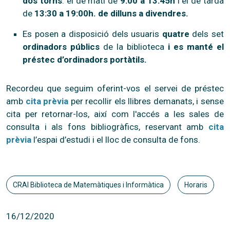
dos torns
: el de matí de
9:00 a 13:45h
i el de tarda
de
13:30 a 19:00h. de dilluns a divendres.
Es posen a disposició dels usuaris
quatre
dels set
ordinadors públics
de la biblioteca
i es manté el
préstec d’ordinadors portàtils.
Recordeu que seguim oferint-vos el servei de préstec
amb
cita prèvia
per recollir els llibres demanats, i sense
cita per retornar-los, així com l'accés a les sales de
consulta i als fons bibliogràfics, reservant amb
cita
prèvia
l’espai d’estudi i el lloc de consulta de fons.
CRAI Biblioteca de Matemàtiques i Informàtica
Horaris
16/12/2020