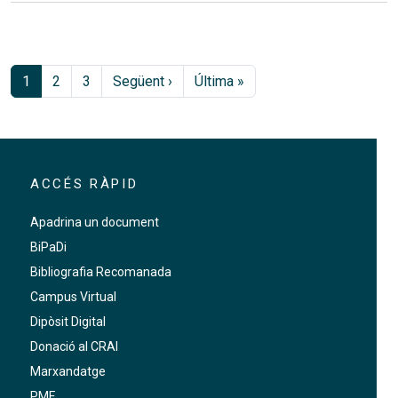
Paginació
Pàgina següent
Última pàgina
1
2
3
Següent ›
Última »
ACCÉS RÀPID
Apadrina un document
BiPaDi
Bibliografia Recomanada
Campus Virtual
Dipòsit Digital
Donació al CRAI
Marxandatge
PMF