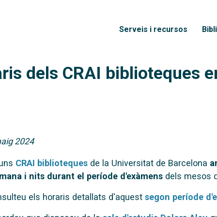
Vés al contingut
Menú principal
Serveis i recursos
Bibl
aris dels CRAI biblioteques 
aig 2024
guns
CRAI biblioteques
de la Universitat de Barcelona
a
mana i nits durant el període d'exàmens
dels mesos de
sulteu els horaris detallats d'aquest
segon període d'