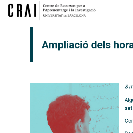
Ampliació dels hor
8 m
Al
set
Con