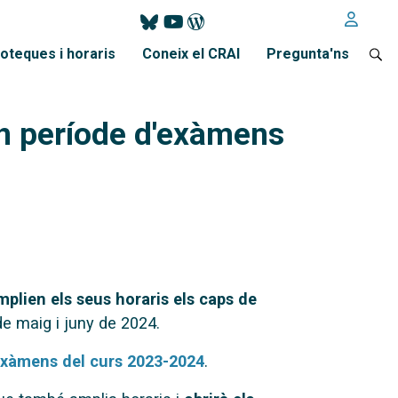
ioteques i horaris
Coneix el CRAI
Pregunta'ns
en període d'exàmens
mplien els seus horaris els caps de
 maig i juny de 2024.
exàmens del curs 2023-2024
.