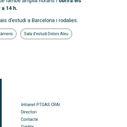
e també amplia horaris i
obrirà els
 a 14 h.
ais d'estudi a Barcelona i rodalies.
exàmens
Sala d'estudi Dolors Aleu
FOOTER-ALTRES ENLLAÇOS
Intranet PTGAS CRAI
Directori
Contacte
Crèdits