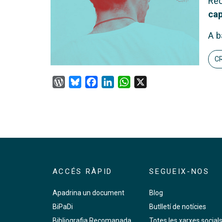
Rec
cap
A b
CR
WordPress
Bluesky
Facebook
LinkedIn
WhatsApp
X
ACCÉS RÀPID
SEGUEIX-NOS
Apadrina un document
Blog
BiPaDi
Butlletí de notícies
Bibliografia Recomanada
Totes les xarxes social