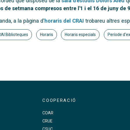
ordeu que disposeu de la
sala d'estudis Dolors Aleu
qu
s de setmana compresos entre l'1 i el 16 de juny de 9
anda, a la pàgina d'
horaris del CRAI
trobareu altres esp
AI Biblioteques
Horaris
Horaris especials
Període d'
COOPERACIÓ
COAR
CRUE
s
CSUC