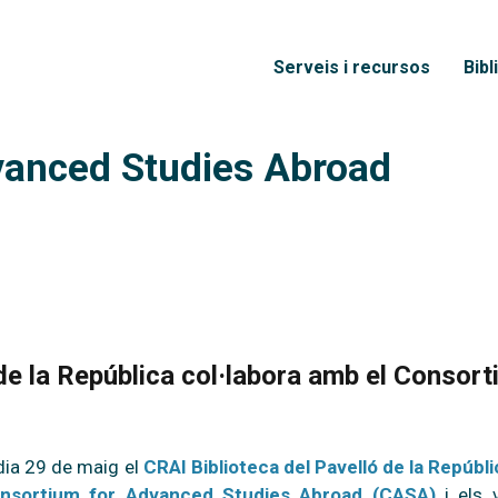
Vés al contingut
Menú principal
Serveis i recursos
Bibl
vanced Studies Abroad
 de la República col·labora amb el Conso
 dia 29 de maig el
CRAI Biblioteca del Pavelló de la Repúbli
nsortium for Advanced Studies Abroad (CASA)
i els