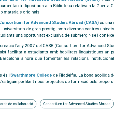
cumentació dipositada a la Biblioteca relativa a la Guerra Ci
b materials originals.
Consortium for Advanced Studies Abroad (CASA)
és una 
u universitats de gran prestigi amb diversos centres ubicats 
tudiants una oportunitat exclusiva de submergir-se i conèixer 
 creació l'any 2007 del CASB (Consortium for Advanced Studi
així facilitar a estudiants amb habilitats linguístiques un 
arcelona alhora que fomentar les relacions institucional
 és l'
Swarthmore College
de Filadèlfia. La bona acollida de
 s'estiguin perfilant nous projectes de formació pels prope
ords de col·laboració
Consortium for Advanced Studies Abroad