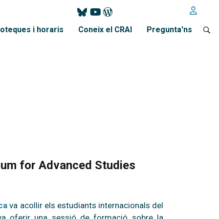
ioteques i horaris
Coneix el CRAI
Pregunta'ns
rtium for Advanced Studies
ca
va acollir els estudiants internacionals del
 va oferir una sessió de formació sobre la