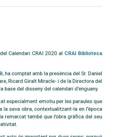
 del Calendari CRAI 2020 al
CRAI Biblioteca
UB
, ha comptat amb la presència del Sr. Daniel
re, Ricard Giralt Miracle- i de la Directora del
 la base del disseny del calendari d'enguany.
stat especialment emotiu per les paraules que
 a la seva obra, contextualitzant-la en l'època
 Ha remarcat també que l'obra gràfica del seu
ativitat.
est acte és important per dues raons: perquè