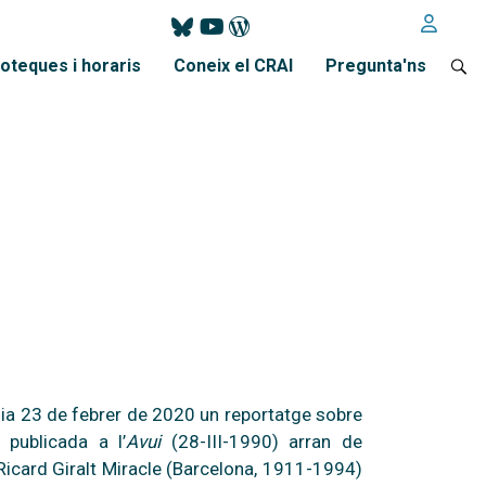
ioteques i horaris
Coneix el CRAI
Pregunta'ns
 dia 23 de febrer de 2020 un reportatge sobre
 publicada a l’
Avui
(28-III-1990) arran de
Ricard Giralt Miracle (Barcelona, 1911-1994)