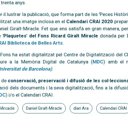
 trenta anys.
r il.lustrar la publicació, que forma part de les 'Peces Hist
ilitzat una imatge inclosa en el
Calendari CRAI 2020
prepar
niel Giralt-Miracle. Fet que ens satisfà en gran manera, p
 'Plaquetes' del Fons Ricard Giralt Miracle
donada per Da
AI Biblioteca de Belles Arts
.
 Fons ha estat digitalitzat pel Centre de Digitalització del C
ure a la Memòria Digital de Catalunya (
MDC
) amb el
niversitat de Barcelona)
.
s de
conservació, preservació i difusió de les col·leccio
ció dels documents i la seva digitalització, fins a la difusi
DC
) i/o el Calendari CRAI.
 Mircacle
Daniel Giralt-Miracle
diari Ara
Calendari CRAI