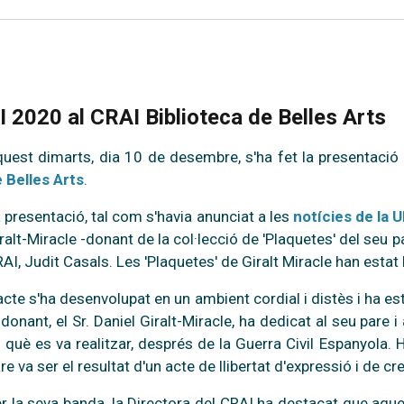
 2020 al CRAI Biblioteca de Belles Arts
uest dimarts, dia 10 de desembre, s'ha fet la presentació
 Belles Arts
.
 presentació, tal com s'havia anunciat a les
notícies de la 
ralt-Miracle -donant de la col·lecció de 'Plaquetes' del seu pa
AI, Judit Casals. Les 'Plaquetes' de Giralt Miracle han estat
acte s'ha desenvolupat en un ambient cordial i distès i ha e
 donant, el Sr. Daniel Giralt-Miracle, ha dedicat al seu pare i
 què es va realitzar, després de la Guerra Civil Espanyola.
re va ser el resultat d'un acte de llibertat d'expressió i de cre
r la seva banda, la Directora del CRAI ha destacat que aqu