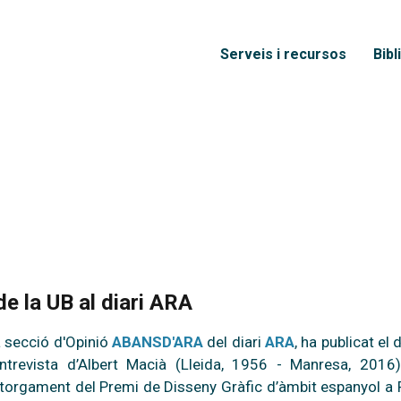
Vés al contingut
Menú principal
Serveis i recursos
Bibl
de la UB al diari ARA
 secció d'Opinió
ABANSD'ARA
del diari
ARA
, ha publicat el
entrevista d’Albert Macià (Lleida, 1956 - Manresa, 2016)
atorgament del Premi de Disseny Gràfic d’àmbit espanyol a 