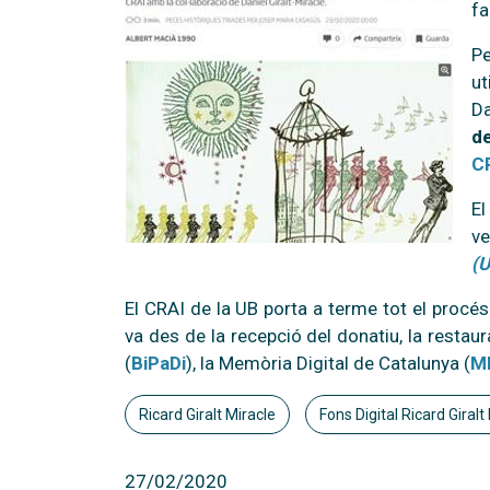
fa
Pe
ut
Da
de
CR
El
ve
(U
El CRAI de la UB porta a terme tot el procé
va des de la recepció del donatiu, la restaura
(
BiPaDi
), la Memòria Digital de Catalunya (
M
Ricard Giralt Miracle
Fons Digital Ricard Giralt
27/02/2020