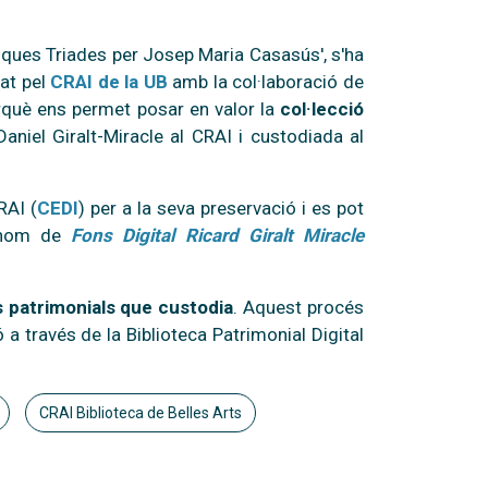
òriques Triades per Josep Maria Casasús', s'ha
at pel
CRAI de la UB
amb la col·laboració de
erquè ens permet posar en valor la
col·lecció
niel Giralt-Miracle al CRAI i custodiada al
RAI (
CEDI
) per a la seva preservació i es pot
 nom de
Fons Digital Ricard Giralt Miracle
ns patrimonials que custodia
. Aquest procés
ó a través de la Biblioteca Patrimonial Digital
CRAI Biblioteca de Belles Arts