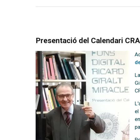
Presentació del Calendari CRAI
Aq
de
La
Gi
CR
L'
el
en
pa
Pe