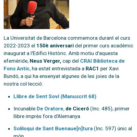
La Universitat de Barcelona commemora durant el curs
2022-2023 el
150è aniversari
del primer curs acadèmic
inaugurat a l'Edifici Històric. Amb motiu d'aquesta
efemèride,
Neus Verger,
cap del
CRAI Biblioteca de
Fons Antic
, ha estat entrevistada a
RAC1
per Xavi
Bundó, a qui ha ensenyat algunes de les joies de la
nostra col·lecció:
Llibre de Sent Soví
(Manuscrit 68)
Incunable
De Oratore
,
de Ciceró
(Inc. 485), primer
llibre imprès fora d'Alemanya
Soliloqui de Sant Buenaue[n]tura
(Inc. 597) únic al
món