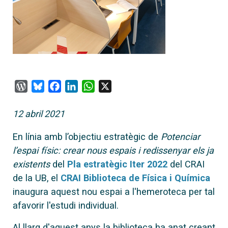
WordPress
Bluesky
Facebook
LinkedIn
WhatsApp
X
12 abril 2021
En línia amb l’objectiu estratègic de
Potenciar
l’espai físic: crear nous espais i redissenyar els ja
existents
del
Pla estratègic Iter 2022
del CRAI
de la UB, el
CRAI Biblioteca de Física i Química
inaugura aquest nou espai a l'hemeroteca per tal
afavorir l'estudi individual.
Al llarg d'aquest anys la biblioteca ha anat creant