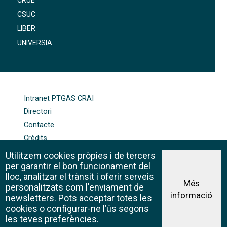
CSUC
LIBER
UNIVERSIA
FOOTER-ALTRES ENLLAÇOS
Intranet PTGAS CRAI
Directori
Contacte
Crèdits
Mapa web
Utilitzem cookies pròpies i de tercers
Política de galetes
per garantir el bon funcionament del
lloc, analitzar el trànsit i oferir serveis
Més
personalitzats com l'enviament de
informació
Avís legal
newsletters. Pots acceptar totes les
©CRAI Universitat de Barcelona
cookies o configurar-ne l’ús segons
Creative Commons 4.0
les teves preferències.