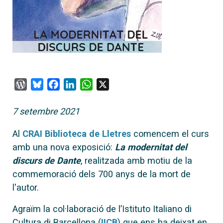
WordPress
Bluesky
Facebook
LinkedIn
WhatsApp
X
7 setembre 2021
Al
CRAI Biblioteca de Lletres
comencem el curs
amb una nova exposició:
La modernitat del
discurs de Dante
, realitzada amb motiu de la
commemoració dels 700 anys de la mort de
l'autor.
Agraïm la col·laboració de l’Istituto Italiano di
Cultura di Barcellona (
IICB
) que ens ha deixat en