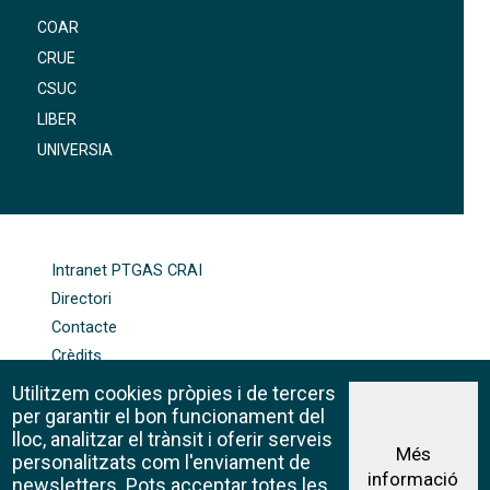
COAR
CRUE
CSUC
LIBER
UNIVERSIA
FOOTER-ALTRES ENLLAÇOS
Intranet PTGAS CRAI
Directori
Contacte
Crèdits
Mapa web
Utilitzem cookies pròpies i de tercers
Política de galetes
per garantir el bon funcionament del
lloc, analitzar el trànsit i oferir serveis
Més
personalitzats com l'enviament de
informació
Avís legal
newsletters. Pots acceptar totes les