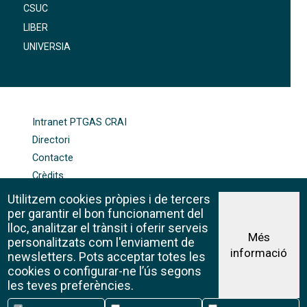
CSUC
LIBER
UNIVERSIA
FOOTER-ALTRES ENLLAÇOS
Intranet PTGAS CRAI
Directori
Contacte
Crèdits
Mapa web
Utilitzem cookies pròpies i de tercers
Política de galetes
per garantir el bon funcionament del
lloc, analitzar el trànsit i oferir serveis
Més
personalitzats com l'enviament de
informació
Avís legal
newsletters. Pots acceptar totes les
©CRAI Universitat de Barcelona
cookies o configurar-ne l’ús segons
Creative Commons 4.0
les teves preferències.